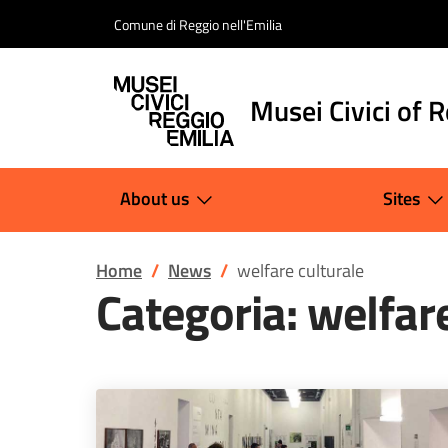
Salta al contenuto
Comune di Reggio nell'Emilia
Musei Civici of 
About us
Sites
Home
News
welfare culturale
Categoria:
welfare