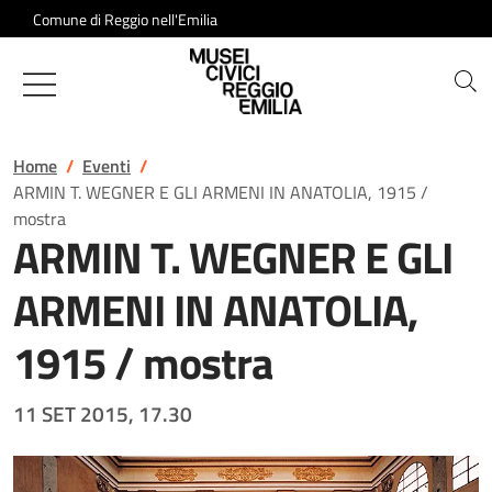
Salta al contenuto
Comune di Reggio nell'Emilia
Musei Civici di Reggio Emilia
Home
Eventi
ARMIN T. WEGNER E GLI ARMENI IN ANATOLIA, 1915 /
mostra
ARMIN T. WEGNER E GLI
ARMENI IN ANATOLIA,
1915 / mostra
11 SET 2015, 17.30