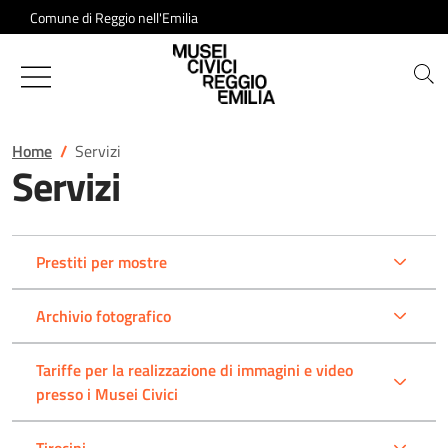
Salta al contenuto
Comune di Reggio nell'Emilia
Musei Civici di Reggio Emilia
Home
Servizi
Servizi
Prestiti per mostre
Archivio fotografico
Tariffe per la realizzazione di immagini e video
presso i Musei Civici