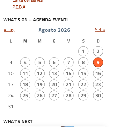
Carta dei servizi
P.E.B.A.
WHAT’S ON – AGENDA EVENTI
« Lug
Agosto 2026
Set »
L
M
M
G
V
S
D
1
2
3
4
5
6
7
8
9
10
11
12
13
14
15
16
17
18
19
20
21
22
23
24
25
26
27
28
29
30
31
WHAT’S NEXT