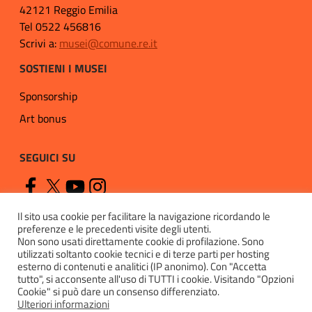
42121 Reggio Emilia
Tel 0522 456816
Scrivi a:
musei@comune.re.it
SOSTIENI I MUSEI
Sponsorship
Art bonus
SEGUICI SU
Il sito usa cookie per facilitare la navigazione ricordando le
preferenze e le precedenti visite degli utenti.
Non sono usati direttamente cookie di profilazione. Sono
utilizzati soltanto cookie tecnici e di terze parti per hosting
esterno di contenuti e analitici (IP anonimo). Con "Accetta
Privacy
tutto", si acconsente all'uso di TUTTI i cookie. Visitando "Opzioni
Cookie" si può dare un consenso differenziato.
Cookie policy
Ulteriori informazioni