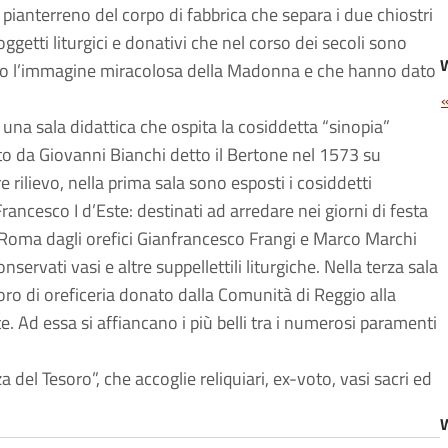
i a pianterreno del corpo di fabbrica che separa i due chiostri
ggetti liturgici e donativi che nel corso dei secoli sono
rso l’immagine miracolosa della Madonna e che hanno dato
a una sala didattica che ospita la cosiddetta “sinopia”
to da Giovanni Bianchi detto il Bertone nel 1573 su
re rilievo, nella prima sala sono esposti i cosiddetti
rancesco I d’Este: destinati ad arredare nei giorni di festa
a Roma dagli orefici Gianfrancesco Frangi e Marco Marchi
servati vasi e altre suppellettili liturgiche. Nella terza sala
oro di oreficeria donato dalla Comunità di Reggio alla
. Ad essa si affiancano i più belli tra i numerosi paramenti
 del Tesoro”, che accoglie reliquiari, ex-voto, vasi sacri ed