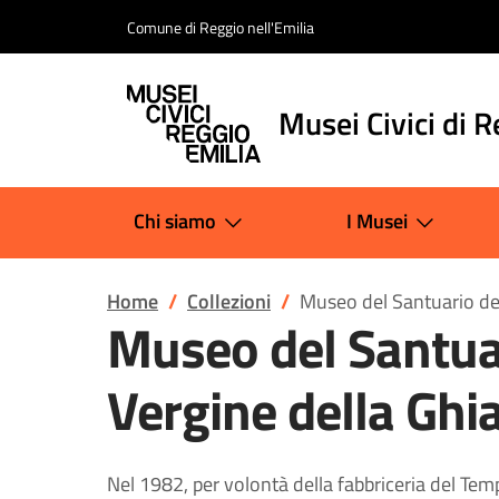
Salta al contenuto
Comune di Reggio nell'Emilia
Musei Civici di R
Chi siamo
I Musei
Home
Collezioni
Museo del Santuario del
Museo del Santuar
Vergine della Ghi
Nel 1982, per volontà della fabbriceria del Temp