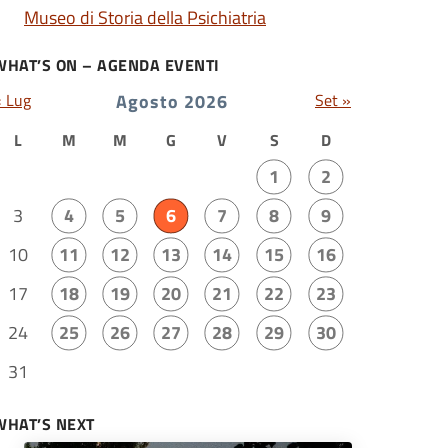
Museo di Storia della Psichiatria
WHAT’S ON – AGENDA EVENTI
« Lug
Agosto 2026
Set »
L
M
M
G
V
S
D
1
2
3
4
5
6
7
8
9
10
11
12
13
14
15
16
17
18
19
20
21
22
23
24
25
26
27
28
29
30
31
WHAT’S NEXT