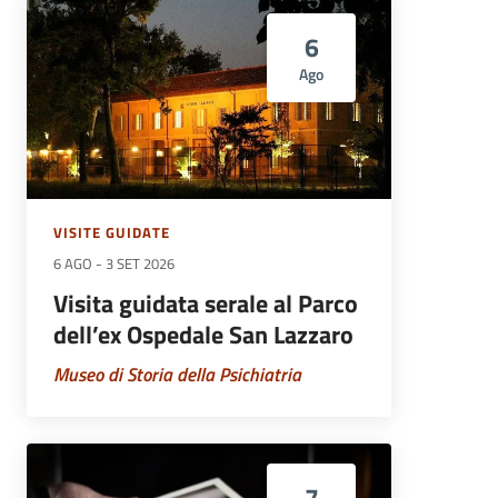
6
Ago
VISITE GUIDATE
6 AGO
-
3 SET 2026
Visita guidata serale al Parco
dell’ex Ospedale San Lazzaro
Museo di Storia della Psichiatria
7