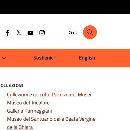
Cerca
Sostienici
English
COLLEZIONI
Collezioni e raccolte Palazzo dei Musei
Museo del Tricolore
Galleria Parmeggiani
Museo del Santuario della Beata Vergine
della Ghiara