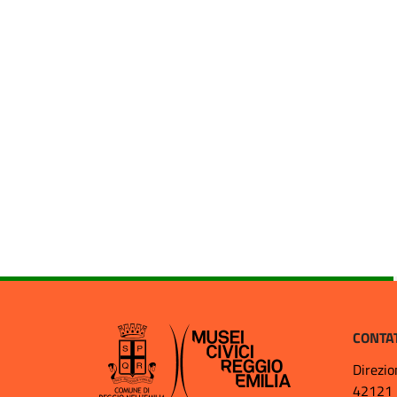
CONTA
Direzio
42121 