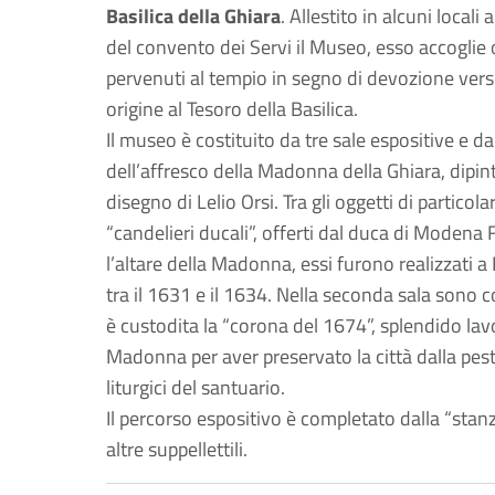
Basilica della Ghiara
. Allestito in alcuni local
del convento dei Servi il Museo, esso accoglie o
pervenuti al tempio in segno di devozione ve
origine al Tesoro della Basilica.
Il museo è costituito da tre sale espositive e d
dell’affresco della Madonna della Ghiara, dipin
disegno di Lelio Orsi. Tra gli oggetti di particola
“candelieri ducali”, offerti dal duca di Modena F
l’altare della Madonna, essi furono realizzati 
tra il 1631 e il 1634. Nella seconda sala sono con
è custodita la “corona del 1674”, splendido lav
Madonna per aver preservato la città dalla peste
liturgici del santuario.
Il percorso espositivo è completato dalla “stanza
altre suppellettili.