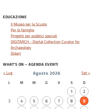
EDUCAZIONE
Il Museo per la Scuola
Per le famiglie
Progetti per pubblici speciali
DIGITARCH - Digital Collection Curator for
Archaeology
Didart
WHAT’S ON – AGENDA EVENTI
« Lug
Agosto 2026
Set »
L
M
M
G
V
S
D
1
2
3
4
5
6
7
8
9