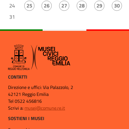
24
25
26
27
28
29
30
31
CONTATTI
Direzione e uffici: Via Palazzolo, 2
42121 Reggio Emilia
Tel 0522 456816
Scrivi a:
musei@comune.re.it
SOSTIENI I MUSEI