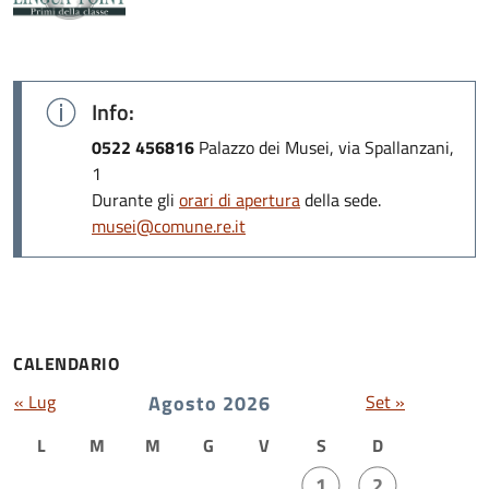
Info:
0522 456816
Palazzo dei Musei, via Spallanzani,
1
Durante gli
orari di apertura
della sede.
musei@comune.re.it
CALENDARIO
« Lug
Agosto 2026
Set »
L
M
M
G
V
S
D
1
2