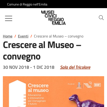
Salta al contenuto
Comune di Reggio nell'Emilia
Musei Civici di Reggio Emilia
Home
Eventi
Crescere al Museo – convegno
Crescere al Museo –
convegno
30 NOV 2018
-
1 DIC 2018
Sala del Tricolore