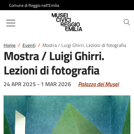
Salta al contenuto
Comune di Reggio nell'Emilia
Musei Civici di Reggio Emilia
Home
Eventi
Mostra / Luigi Ghirri. Lezioni di fotografia
Mostra / Luigi Ghirri.
Lezioni di fotografia
24 APR 2025
-
1 MAR 2026
Palazzo dei Musei