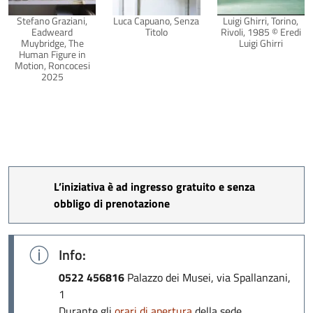
Stefano Graziani,
Luca Capuano, Senza
Luigi Ghirri, Torino,
Eadweard
Titolo
Rivoli, 1985 © Eredi
Muybridge, The
Luigi Ghirri
Human Figure in
Motion, Roncocesi
2025
L’iniziativa è ad ingresso gratuito e senza
obbligo di prenotazione
Info:
0522 456816
Palazzo dei Musei, via Spallanzani,
1
Durante gli
orari di apertura
della sede.