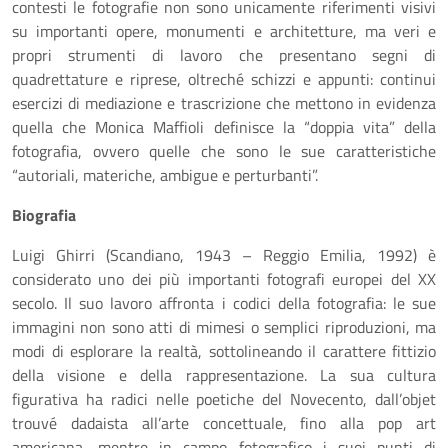
contesti le fotografie non sono unicamente riferimenti visivi
su importanti opere, monumenti e architetture, ma veri e
propri strumenti di lavoro che presentano segni di
quadrettature e riprese, oltreché schizzi e appunti: continui
esercizi di mediazione e trascrizione che mettono in evidenza
quella che Monica Maffioli definisce la “doppia vita” della
fotografia, ovvero quelle che sono le sue caratteristiche
“autoriali, materiche, ambigue e perturbanti”.
Biografia
Luigi Ghirri (Scandiano, 1943 – Reggio Emilia, 1992) è
considerato uno dei più importanti fotografi europei del XX
secolo. Il suo lavoro affronta i codici della fotografia: le sue
immagini non sono atti di mimesi o semplici riproduzioni, ma
modi di esplorare la realtà, sottolineando il carattere fittizio
della visione e della rappresentazione. La sua cultura
figurativa ha radici nelle poetiche del Novecento, dall’objet
trouvé dadaista all’arte concettuale, fino alla pop art
americana, mentre in campo fotografico i suoi punti di