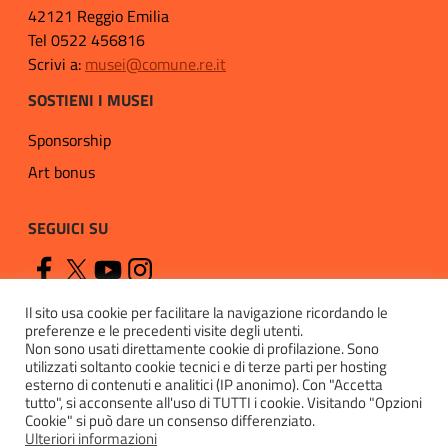
42121 Reggio Emilia
Tel 0522 456816
Scrivi a:
musei@comune.re.it
SOSTIENI I MUSEI
Sponsorship
Art bonus
SEGUICI SU
Il sito usa cookie per facilitare la navigazione ricordando le
preferenze e le precedenti visite degli utenti.
Non sono usati direttamente cookie di profilazione. Sono
utilizzati soltanto cookie tecnici e di terze parti per hosting
esterno di contenuti e analitici (IP anonimo). Con "Accetta
Privacy
tutto", si acconsente all'uso di TUTTI i cookie. Visitando "Opzioni
Cookie" si può dare un consenso differenziato.
Cookie policy
Ulteriori informazioni