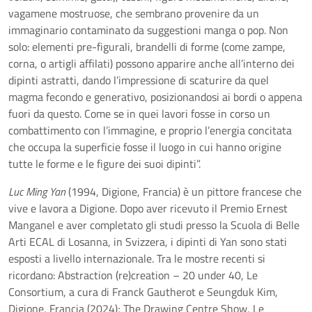
vagamene mostruose, che sembrano provenire da un
immaginario contaminato da suggestioni manga o pop. Non
solo: elementi pre-figurali, brandelli di forme (come zampe,
corna, o artigli affilati) possono apparire anche all’interno dei
dipinti astratti, dando l’impressione di scaturire da quel
magma fecondo e generativo, posizionandosi ai bordi o appena
fuori da questo. Come se in quei lavori fosse in corso un
combattimento con l’immagine, e proprio l’energia concitata
che occupa la superficie fosse il luogo in cui hanno origine
tutte le forme e le figure dei suoi dipinti”.
Luc Ming Yan
(1994, Digione, Francia) è un pittore francese che
vive e lavora a Digione. Dopo aver ricevuto il Premio Ernest
Manganel e aver completato gli studi presso la Scuola di Belle
Arti ECAL di Losanna, in Svizzera, i dipinti di Yan sono stati
esposti a livello internazionale. Tra le mostre recenti si
ricordano: Abstraction (re)creation – 20 under 40, Le
Consortium, a cura di Franck Gautherot e Seungduk Kim,
Digione, Francia (2024); The Drawing Centre Show, Le