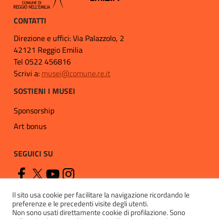
CONTATTI
Direzione e uffici: Via Palazzolo, 2
42121 Reggio Emilia
Tel 0522 456816
Scrivi a:
musei@comune.re.it
SOSTIENI I MUSEI
Sponsorship
Art bonus
SEGUICI SU
Il sito usa cookie per facilitare la navigazione ricordando le
preferenze e le precedenti visite degli utenti.
Non sono usati direttamente cookie di profilazione. Sono