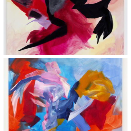
and APALAZZOGALLERY_ photo: Lin Kunzhi
Enigma
26/06/2024_ Olio su tela, cm 250x200_ Courtesy the
artist and APALAZZOGALLERY_ photo: Clérin Morin