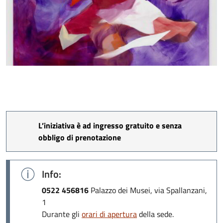
L’iniziativa è ad ingresso gratuito e senza
obbligo di prenotazione
Refraction
Info:
19/06/2024_ Olio su tela, cm 200x170_ Courtesy the
artist and APALAZZOGALLERY_ Photo: Clérin Morin
0522 456816
Palazzo dei Musei, via Spallanzani,
1
Durante gli
orari di apertura
della sede.