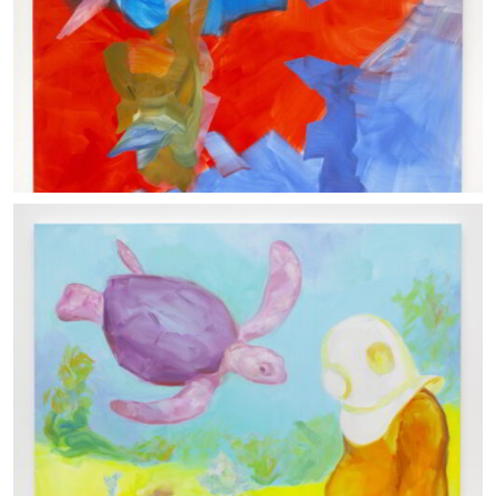
Alchemist
25/07/2023_ Olio su tela, cm 200x170_ Courtesy the
artist and APALAZZOGALLERY_ photo: Clérin Morin