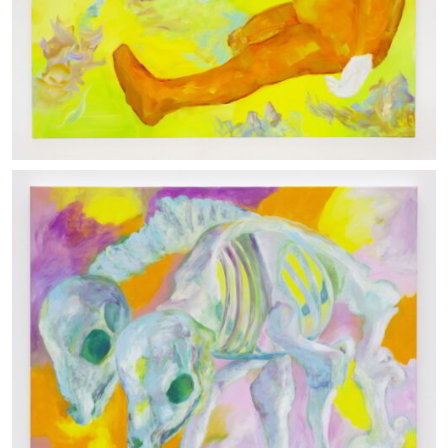
La tortue et le scaphandrier
21/08/2023 _Olio su tela, cm 167x167_ Courtesy the
artist and APALAZZOGALLERY_ photo: Clérin Morin