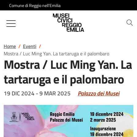
Salta al contenuto
Comune di Reggio nell'Emilia
Musei Civici di Reggio Emilia
Home
Eventi
Mostra / Luc Ming Yan. La tartaruga e il palombaro
Mostra / Luc Ming Yan. La
tartaruga e il palombaro
19 DIC 2024
-
9 MAR 2025
Palazzo dei Musei