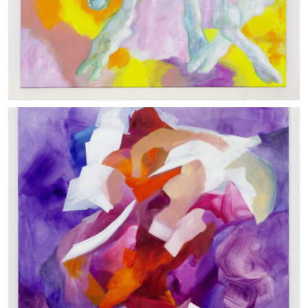
Deux têtes
14/08/2023_ Olio su tela, cm 100x100_ Courtesy the
artist and APALAZZOGALLERY_ photo: Clérin Morin