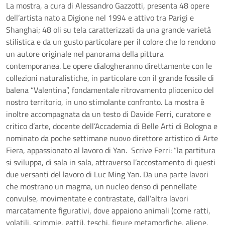
La mostra, a cura di Alessandro Gazzotti, presenta 48 opere
dell’artista nato a Digione nel 1994 e attivo tra Parigi e
Shanghai; 48 oli su tela caratterizzati da una grande varietà
stilistica e da un gusto particolare per il colore che lo rendono
un autore originale nel panorama della pittura
contemporanea. Le opere dialogheranno direttamente con le
collezioni naturalistiche, in particolare con il grande fossile di
balena “Valentina”, fondamentale ritrovamento pliocenico del
nostro territorio, in uno stimolante confronto. La mostra è
inoltre accompagnata da un testo di Davide Ferri, curatore e
critico d’arte, docente dell’Accademia di Belle Arti di Bologna e
nominato da poche settimane nuovo direttore artistico di Arte
Fiera, appassionato al lavoro di Yan. Scrive Ferri: “la partitura
si sviluppa, di sala in sala, attraverso l’accostamento di questi
due versanti del lavoro di Luc Ming Yan. Da una parte lavori
che mostrano un magma, un nucleo denso di pennellate
convulse, movimentate e contrastate, dall’altra lavori
marcatamente figurativi, dove appaiono animali (come ratti,
volatili, scimmie, gatti), teschi, figure metamorfiche, aliene,