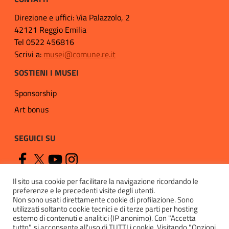
Direzione e uffici: Via Palazzolo, 2
42121 Reggio Emilia
Tel 0522 456816
Scrivi a:
musei@comune.re.it
SOSTIENI I MUSEI
Sponsorship
Art bonus
SEGUICI SU
Il sito usa cookie per facilitare la navigazione ricordando le
preferenze e le precedenti visite degli utenti.
Non sono usati direttamente cookie di profilazione. Sono
utilizzati soltanto cookie tecnici e di terze parti per hosting
esterno di contenuti e analitici (IP anonimo). Con "Accetta
Privacy
tutto", si acconsente all'uso di TUTTI i cookie. Visitando "Opzioni