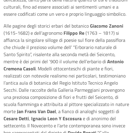
culturali, fino ad essere associati ai sentimenti umani e a
essere codificati come un vero e proprio linguaggio simbolico.
Alle pagine degli storici erbari del botanico
Giacomo Zanoni
(1615-1682) e dell’agronomo
Filippo Re
(1763 – 1817) si
affianca la singolare silloge di poesie sul fiore della passiflora
che chiude il prezioso volume dell’ “Erborario naturale di
Santo Spirito”, risalente alla seconda metà dei Seicento,
mentre è dei primi del ‘900 il volume dell’erbario di
Antonio
Cremona Casoli
. Modelli ottocenteschi di piante e fiori,
realizzati con notevole realismo nei particolari, testimoniano
l’antica aula di botanica del Regio Istituto Tecnico Angelo
Secchi. Dalle raccolte della Galleria Parmeggiani provengono
una preziosa composizione di fiori e frutti del Seicento, di
scuola fiamminga e attribuita al pittore specializzato in nature
morte
Jan Frans Van Dael
, a fianco di analoghi soggetti di
Cesare Detti
,
Ignacio Leon Y Escosura
e di anonimo del
settecento. Il Novecento e l’arte contemporanea sono invece
ben rappresentati dal dipinto di
Davide Benati
“Calle