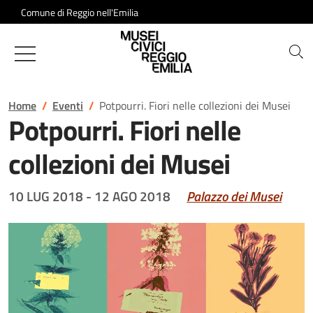
Salta al contenuto
Comune di Reggio nell'Emilia
Musei Civici di Reggio Emilia
Home
Eventi
Potpourri. Fiori nelle collezioni dei Musei
Potpourri. Fiori nelle
collezioni dei Musei
10 LUG 2018
-
12 AGO 2018
Palazzo dei Musei