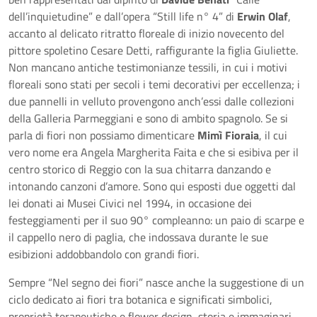
dell’inquietudine” e dall’opera “Still life n° 4” di
Erwin Olaf
,
accanto al delicato ritratto floreale di inizio novecento del
pittore spoletino Cesare Detti, raffigurante la figlia Giuliette.
Non mancano antiche testimonianze tessili, in cui i motivi
floreali sono stati per secoli i temi decorativi per eccellenza; i
due pannelli in velluto provengono anch’essi dalle collezioni
della Galleria Parmeggiani e sono di ambito spagnolo. Se si
parla di fiori non possiamo dimenticare
Mimì Fioraia
, il cui
vero nome era Angela Margherita Faita e che si esibiva per il
centro storico di Reggio con la sua chitarra danzando e
intonando canzoni d’amore. Sono qui esposti due oggetti dal
lei donati ai Musei Civici nel 1994, in occasione dei
festeggiamenti per il suo 90° compleanno: un paio di scarpe e
il cappello nero di paglia, che indossava durante le sue
esibizioni addobbandolo con grandi fiori.
Sempre “Nel segno dei fiori” nasce anche la suggestione di un
ciclo dedicato ai fiori tra botanica e significati simbolici,
proprietà terapeutiche e flower design, storia e immaginari