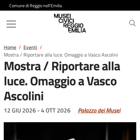
Salta al contenuto
Comune di Reggio nell'Emilia
Musei Civici di Reggio Emilia
Home
Eventi
Mostra / Riportare alla luce. Omaggio a Vasco Ascolini
Mostra / Riportare alla
luce. Omaggio a Vasco
Ascolini
12 GIU 2026
-
4 OTT 2026
Palazzo dei Musei