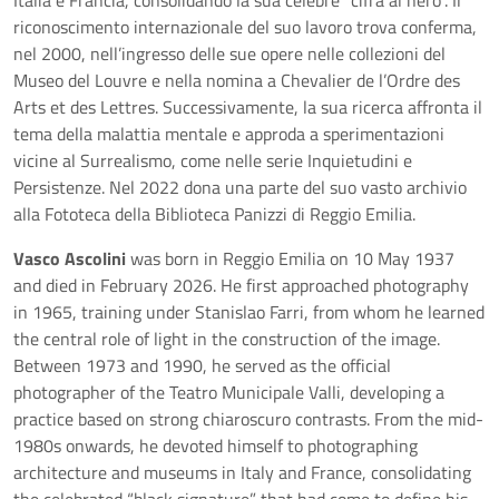
Italia e Francia, consolidando la sua celebre “cifra al nero”. Il
riconoscimento internazionale del suo lavoro trova conferma,
nel 2000, nell’ingresso delle sue opere nelle collezioni del
Museo del Louvre e nella nomina a Chevalier de l’Ordre des
Arts et des Lettres. Successivamente, la sua ricerca affronta il
tema della malattia mentale e approda a sperimentazioni
vicine al Surrealismo, come nelle serie Inquietudini e
Persistenze. Nel 2022 dona una parte del suo vasto archivio
alla Fototeca della Biblioteca Panizzi di Reggio Emilia.
Vasco Ascolini
was born in Reggio Emilia on 10 May 1937
and died in February 2026. He first approached photography
in 1965, training under Stanislao Farri, from whom he learned
the central role of light in the construction of the image.
Between 1973 and 1990, he served as the official
photographer of the Teatro Municipale Valli, developing a
practice based on strong chiaroscuro contrasts. From the mid-
1980s onwards, he devoted himself to photographing
architecture and museums in Italy and France, consolidating