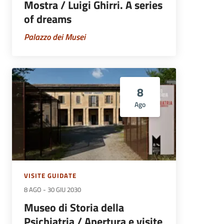
Mostra / Luigi Ghirri. A series
of dreams
Palazzo dei Musei
8
Ago
VISITE GUIDATE
8 AGO
-
30 GIU 2030
Museo di Storia della
Psichiatria / Apertura e visite