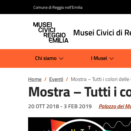
Salta al contenuto
Comune di Reggio nell'Emilia
Musei Civici di R
Chi siamo
I Musei
Home
Eventi
Mostra – Tutti i colori delle 
Mostra – Tutti i co
20 OTT 2018
-
3 FEB 2019
Palazzo dei M