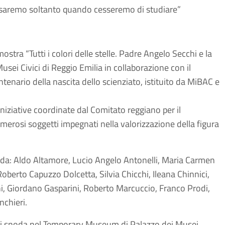
lo saremo soltanto quando cesseremo di studiare”
stra “Tutti i colori delle stelle. Padre Angelo Secchi e la
Musei Civici di Reggio Emilia in collaborazione con il
tenario della nascita dello scienziato, istituito da MiBAC e
niziative coordinate dal Comitato reggiano per il
merosi soggetti impegnati nella valorizzazione della figura
to da: Aldo Altamore, Lucio Angelo Antonelli, Maria Carmen
berto Capuzzo Dolcetta, Silvia Chicchi, Ileana Chinnici,
i, Giordano Gasparini, Roberto Marcuccio, Franco Prodi,
nchieri.
he si snoda nel Temporary Museum di Palazzo dei Musei