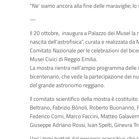
“Ne’ siamo ancora alla fine delle maraviglie; 
—
Il 20 ottobre, inaugura a Palazzo dei Musei la mo
nascita dell’astrofisica”, curata e realizzata da 
Comitato Nazionale per le celebrazioni del bicen
Musei Civici di Reggio Emilia.
La mostra rientra nell’ampio programma delle i
bicentenario, che vede la partecipazione dei nu
del grande astronomo reggiano.
Il comitato scientifico della mostra è costitui
Beltrano, Fabrizio Bònoli, Roberto Buonanno, Ro
Federico Corni, Marco Faccini, Matteo Galavern
Giuseppe Adriano Rossi, Ivan Spelti, Ginevra Tri
Vari i temi trattati dal percorso espositivo c