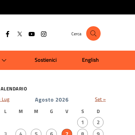
Cerca
Sostienici
English
CALENDARIO
« Lug
Agosto 2026
Set »
L
M
M
G
V
S
D
1
2
3
4
5
6
7
8
9