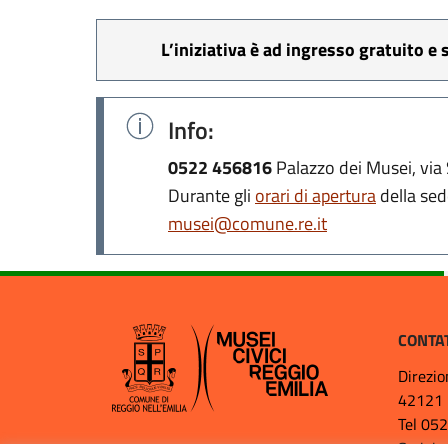
L’iniziativa è ad ingresso gratuito e
Info:
0522 456816
Palazzo dei Musei, via 
Durante gli
orari di apertura
della sed
musei@comune.re.it
CONTA
Direzio
42121 
Tel 05