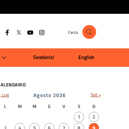
Cerca
Sostienici
English
CALENDARIO
« Lug
Agosto 2026
Set »
L
M
M
G
V
S
D
1
2
3
4
5
6
7
8
9