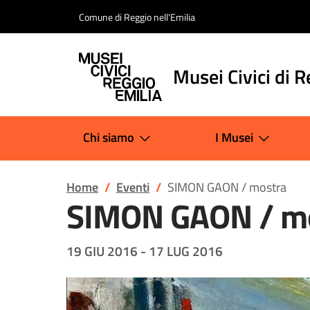
Salta al contenuto
Comune di Reggio nell'Emilia
Musei Civici di R
Chi siamo
I Musei
Home
Eventi
SIMON GAON / mostra
SIMON GAON / m
19 GIU 2016
-
17 LUG 2016