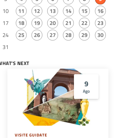
10
11
12
13
14
15
16
17
18
19
20
21
22
23
24
25
26
27
28
29
30
31
WHAT’S NEXT
9
Ago
VISITE GUIDATE