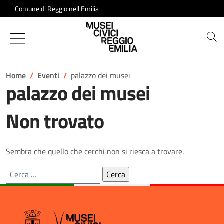
Salta al contenuto
Comune di Reggio nell'Emilia
Musei Civici di Reggio Emilia
Home
Eventi
palazzo dei musei
palazzo dei musei
Non trovato
Sembra che quello che cerchi non si riesca a trovare.
Ricerca
per: