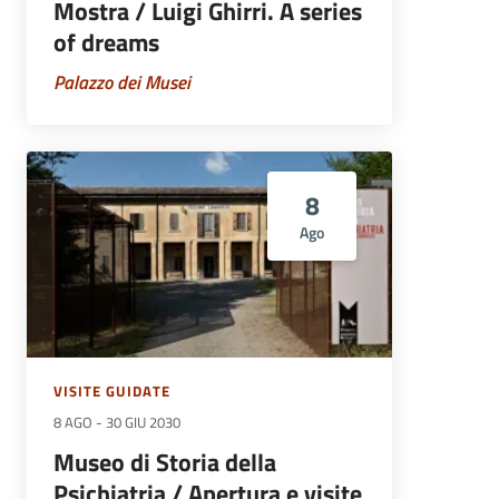
Mostra / Luigi Ghirri. A series
of dreams
Palazzo dei Musei
8
Ago
VISITE GUIDATE
8 AGO
-
30 GIU 2030
Museo di Storia della
Psichiatria / Apertura e visite