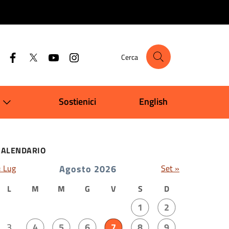
Cerca
Sostienici
English
CALENDARIO
« Lug
Agosto 2026
Set »
L
M
M
G
V
S
D
1
2
3
4
5
6
7
8
9