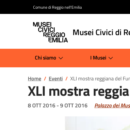
Salta al contenuto
Comune di Reggio nell'Emilia
Musei Civici di R
Chi siamo
I Musei
Home
Eventi
XLI mostra reggiana del Fu
XLI mostra reggi
8 OTT 2016
-
9 OTT 2016
Palazzo dei Mus