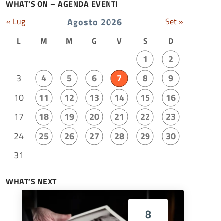
WHAT’S ON – AGENDA EVENTI
« Lug
Agosto 2026
Set »
L
M
M
G
V
S
D
1
2
3
4
5
6
7
8
9
10
11
12
13
14
15
16
17
18
19
20
21
22
23
24
25
26
27
28
29
30
31
WHAT’S NEXT
8