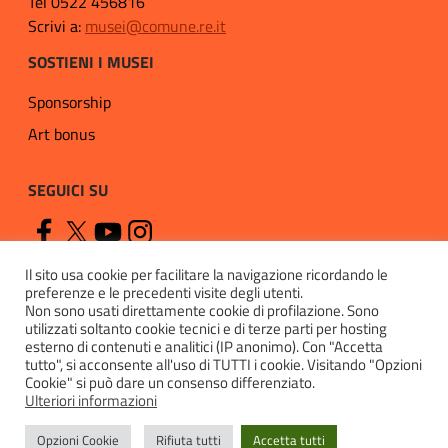
Tel 0522 456816
Scrivi a:
musei@comune.re.it
SOSTIENI I MUSEI
Sponsorship
Art bonus
SEGUICI SU
Il sito usa cookie per facilitare la navigazione ricordando le
preferenze e le precedenti visite degli utenti.
Non sono usati direttamente cookie di profilazione. Sono
utilizzati soltanto cookie tecnici e di terze parti per hosting
esterno di contenuti e analitici (IP anonimo). Con "Accetta
Privacy
tutto", si acconsente all'uso di TUTTI i cookie. Visitando "Opzioni
Cookie" si può dare un consenso differenziato.
Cookie policy
Ulteriori informazioni
Accessibilità
Opzioni Cookie
Rifiuta tutti
Accetta tutti