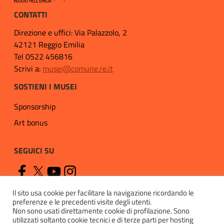
CONTATTI
Direzione e uffici: Via Palazzolo, 2
42121 Reggio Emilia
Tel 0522 456816
Scrivi a:
musei@comune.re.it
SOSTIENI I MUSEI
Sponsorship
Art bonus
SEGUICI SU
Il sito usa cookie per facilitare la navigazione ricordando le
preferenze e le precedenti visite degli utenti.
Non sono usati direttamente cookie di profilazione. Sono
utilizzati soltanto cookie tecnici e di terze parti per hosting