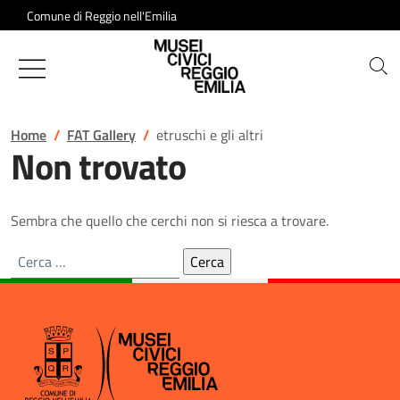
Salta al contenuto
Comune di Reggio nell'Emilia
Musei Civici di Reggio Emilia
Home
FAT Gallery
etruschi e gli altri
Non trovato
Sembra che quello che cerchi non si riesca a trovare.
Ricerca
per: