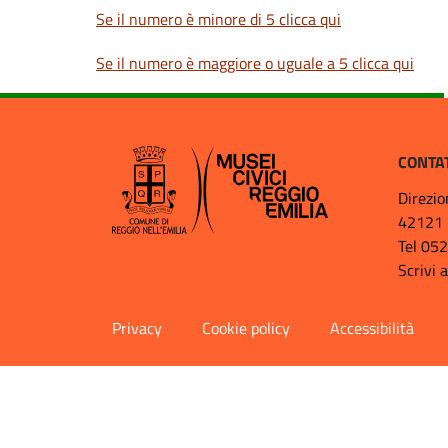
Se il numero è minore di 5 clicca qui
Se il numero è maggiore o uguale a 5 clicca qui
CONTA
Direzio
42121 
Tel 05
Scrivi 
Privacy
Cookie policy
Accessibilità