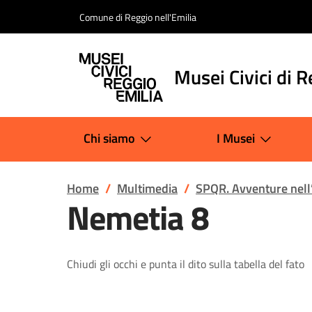
Salta al contenuto
Comune di Reggio nell'Emilia
Musei Civici di R
Chi siamo
I Musei
Home
Multimedia
SPQR. Avventure nell
Nemetia 8
Chiudi gli occhi e punta il dito sulla tabella del fato