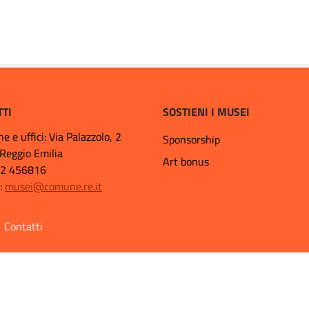
TTI
SOSTIENI I MUSEI
ne e uffici: Via Palazzolo, 2
Sponsorship
Reggio Emilia
Art bonus
22 456816
a:
musei@comune.re.it
Contatti