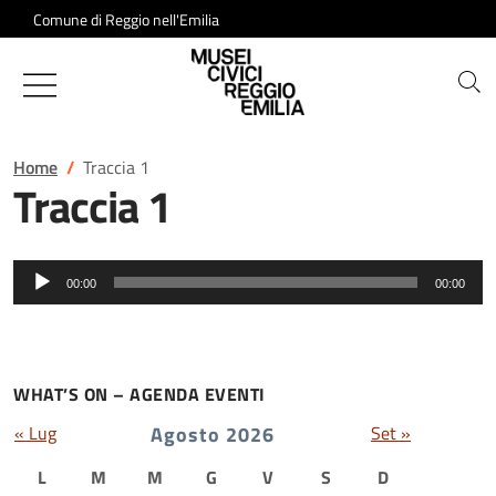
Salta al contenuto
Comune di Reggio nell'Emilia
Musei Civici di Reggio Emilia
Home
Traccia 1
Traccia 1
Audio
00:00
00:00
Player
WHAT’S ON – AGENDA EVENTI
« Lug
Agosto 2026
Set »
L
M
M
G
V
S
D