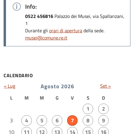
Info:
0522 456816
Palazzo dei Musei, via Spallanzani,
1
Durante gli
orari di apertura
della sede.
musei@comune.re.it
CALENDARIO
« Lug
Agosto 2026
Set »
L
M
M
G
V
S
D
1
2
3
4
5
6
7
8
9
10
11
12
13
14
15
16