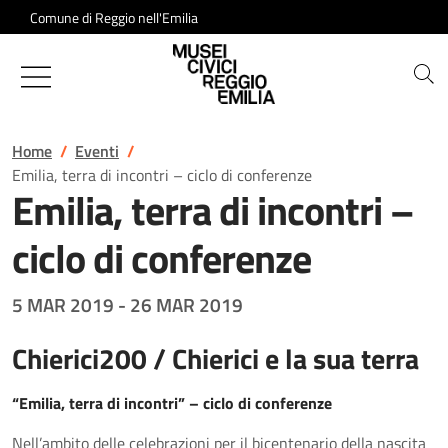
Salta al contenuto
Comune di Reggio nell'Emilia
Musei Civici di Reggio Emilia
Home
Eventi
Emilia, terra di incontri – ciclo di conferenze
Emilia, terra di incontri –
ciclo di conferenze
5 MAR 2019
-
26 MAR 2019
Chierici200 / Chierici e la sua terra
“Emilia, terra di incontri” – ciclo di conferenze
Nell’ambito delle celebrazioni per il bicentenario della nascita