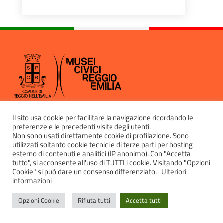
CONTATTI
Il sito usa cookie per facilitare la navigazione ricordando le
preferenze e le precedenti visite degli utenti.
Direzione e uffici: Via Palazzolo, 2
Non sono usati direttamente cookie di profilazione. Sono
42121 Reggio Emilia
utilizzati soltanto cookie tecnici e di terze parti per hosting
Tel 0522 456816
esterno di contenuti e analitici (IP anonimo). Con "Accetta
tutto", si acconsente all'uso di TUTTI i cookie. Visitando "Opzioni
Scrivi a:
musei@comune.re.it
Cookie" si può dare un consenso differenziato.
Ulteriori
informazioni
SOSTIENI I MUSEI
Sponsorship
Opzioni Cookie
Rifiuta tutti
Accetta tutti
Art bonus