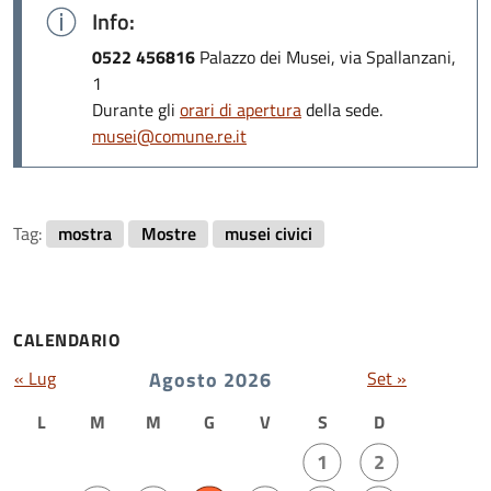
Info:
Coppa in terra sigillata con bollo del produttore L.
0522 456816
Palazzo dei Musei, via Spallanzani,
VEG/ETVS entro cartiglio rettangolare, decorata
1
con scene di battaglia, Reggio Emilia (RE), Piazza
Durante gli
orari di apertura
della sede.
della Vittoria, età augustea, Musei Civici di Reggio
musei@comune.re.it
Emilia | Foto © Carlo Vannini
Lo scavo in piazza
Tag:
mostra
Mostre
musei civici
CALENDARIO
« Lug
Agosto 2026
Set »
L
M
M
G
V
S
D
1
2