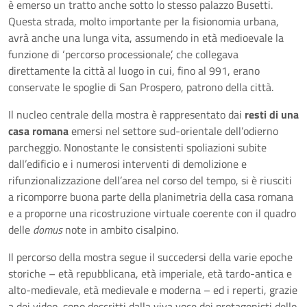
è emerso un tratto anche sotto lo stesso palazzo Busetti.
Questa strada, molto importante per la fisionomia urbana,
avrà anche una lunga vita, assumendo in età medioevale la
funzione di ‘percorso processionale’, che collegava
direttamente la città al luogo in cui, fino al 991, erano
conservate le spoglie di San Prospero, patrono della città.
Il nucleo centrale della mostra è rappresentato dai
resti di una
casa romana
emersi nel settore sud-orientale dell’odierno
parcheggio. Nonostante le consistenti spoliazioni subite
dall’edificio e i numerosi interventi di demolizione e
rifunzionalizzazione dell’area nel corso del tempo, si è riusciti
a ricomporre buona parte della planimetria della casa romana
e a proporne una ricostruzione virtuale coerente con il quadro
delle
domus
note in ambito cisalpino.
Il percorso della mostra segue il succedersi della varie epoche
storiche – età repubblicana, età imperiale, età tardo-antica e
alto-medievale, età medievale e moderna – ed i reperti, grazie
a dei video, sono descritti dalla viva voce dei protagonisti dello