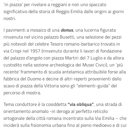
‘in piazza’ per rivelare a reggiani e non uno spaccato
significativo della storia di Reggio Emilia dalle origini ai giorni
nostri.
I pavimenti a mosaico di una
domus
, una lucerna figurata
rinvenuta nel vicino palazzo Busetti, una selezione dei pezzi
più notevoli del celebre Tesoro romano-barbarico trovato in
via Crispi nel 1957 (rinvenuto durante li lavori di fondazione
del palazzo d’angolo con piazza Martiri del 7 Luglio e da allora
custodito nella sezione archeologica dei Musei Civici), un ‘più
recente’ frammento di scuola antelamica attribuibile forse alla
fabbrica del Duomo e decine di altri reperti provenienti dallo
scavo di piazza della Vittoria sono gli “elementi-guida” del
percorso di mostra.
Tema conduttore è la cosiddetta
“via obliqua”
, una strada di
orientamento anomalo -in deroga al perfetto reticolo
ortogonale della città romana incentrato sulla Via Emilia – che
inciderà sulla fisionomia urbana fino al pieno medioevo e di cui