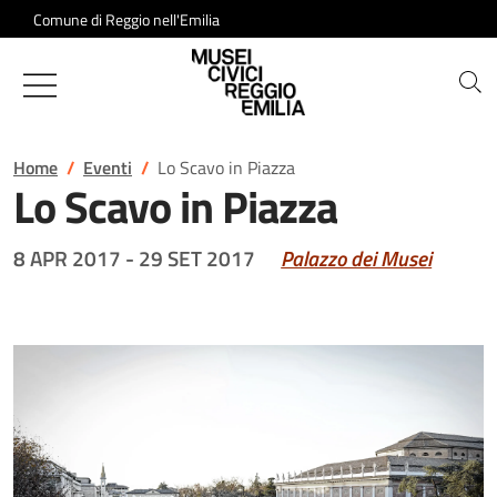
Salta al contenuto
Comune di Reggio nell'Emilia
Musei Civici di Reggio Emilia
Home
Eventi
Lo Scavo in Piazza
Lo Scavo in Piazza
8 APR 2017
-
29 SET 2017
Palazzo dei Musei