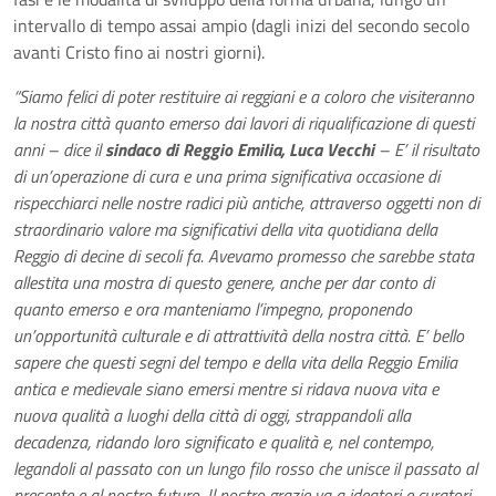
intervallo di tempo assai ampio (dagli inizi del secondo secolo
avanti Cristo fino ai nostri giorni).
“Siamo felici di poter restituire ai reggiani e a coloro che visiteranno
la nostra città quanto emerso dai lavori di riqualificazione di questi
anni – dice il
sindaco di Reggio Emilia, Luca Vecchi
– E’ il risultato
di un’operazione di cura e una prima significativa occasione di
rispecchiarci nelle nostre radici più antiche, attraverso oggetti non di
straordinario valore ma significativi della vita quotidiana della
Reggio di decine di secoli fa. Avevamo promesso che sarebbe stata
allestita una mostra di questo genere, anche per dar conto di
quanto emerso e ora manteniamo l’impegno, proponendo
un’opportunità culturale e di attrattività della nostra città. E’ bello
sapere che questi segni del tempo e della vita della Reggio Emilia
antica e medievale siano emersi mentre si ridava nuova vita e
nuova qualità a luoghi della città di oggi, strappandoli alla
decadenza, ridando loro significato e qualità e, nel contempo,
legandoli al passato con un lungo filo rosso che unisce il passato al
presente e al nostro futuro. Il nostro grazie va a ideatori e curatori