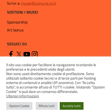
Scrivi a:
musei@comune.re.it
SOSTIENI I MUSEI
Sponsorship
Art bonus
SEGUICI SU
Il sito usa cookie per facilitare la navigazione ricordando le
preferenze e le precedenti visite degli utenti.
Non sono usati direttamente cookie di profilazione. Sono
utilizzati soltanto cookie tecnici e di terze parti per hosting
esterno di contenuti e analitici (IP anonimo). Con "Accetta
Privacy
tutto", si acconsente all'uso di TUTTI i cookie. Visitando "Opzioni
Cookie" si può dare un consenso differenziato.
Cookie policy
Ulteriori informazioni
Accessibilità
Opzioni Cookie
Rifiuta tutti
Accetta tutti
Contatti