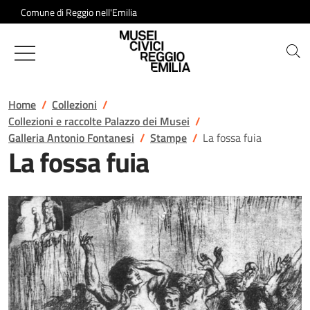
Salta al contenuto
Comune di Reggio nell'Emilia
Musei Civici di Reggio Emilia
Home
Collezioni
Collezioni e raccolte Palazzo dei Musei
Galleria Antonio Fontanesi
Stampe
La fossa fuia
La fossa fuia