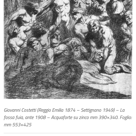
Giovanni Costetti (Reggio Emilia 1874 – Settignano 1949) – La
fossa fuia, ante 1908 – Acquaforte su zinco mm 390×340. Foglio:
mm 553×425