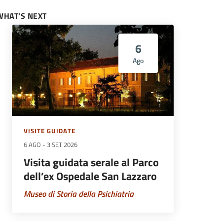
WHAT’S NEXT
6
Ago
VISITE GUIDATE
6 AGO
-
3 SET 2026
Visita guidata serale al Parco
dell’ex Ospedale San Lazzaro
Museo di Storia della Psichiatria