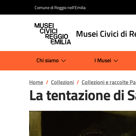
Salta al contenuto
Comune di Reggio nell'Emilia
Musei Civici di R
Chi siamo
I Musei
Home
Collezioni
Collezioni e raccolte P
La tentazione di