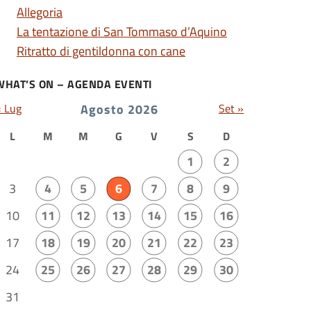
Allegoria
La tentazione di San Tommaso d’Aquino
Ritratto di gentildonna con cane
WHAT’S ON – AGENDA EVENTI
« Lug
Agosto 2026
Set »
L
M
M
G
V
S
D
1
2
3
4
5
6
7
8
9
10
11
12
13
14
15
16
17
18
19
20
21
22
23
24
25
26
27
28
29
30
31