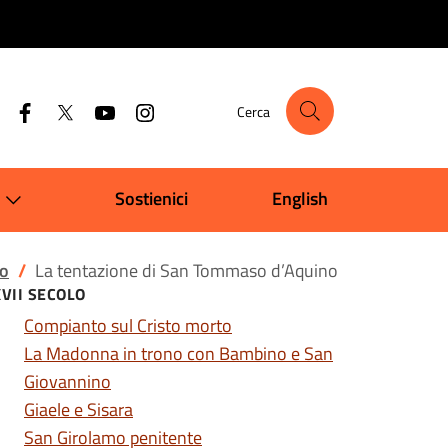
Cerca
Sostienici
English
lo
La tentazione di San Tommaso d’Aquino
XVII SECOLO
Compianto sul Cristo morto
La Madonna in trono con Bambino e San
Giovannino
Giaele e Sisara
San Girolamo penitente