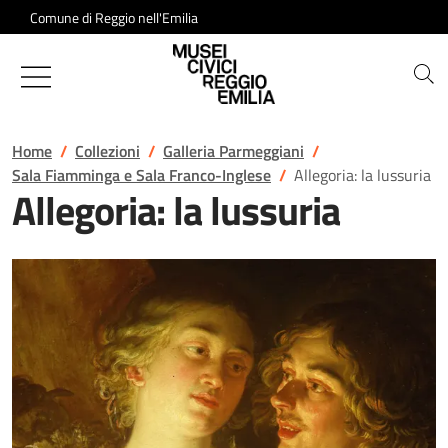
Salta al contenuto
Comune di Reggio nell'Emilia
Musei Civici di Reggio Emilia
Home
Collezioni
Galleria Parmeggiani
Sala Fiamminga e Sala Franco-Inglese
Allegoria: la lussuria
Allegoria: la lussuria