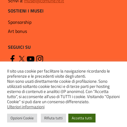
Scrivi a:
musei@comune.re.it
SOSTIENI I MUSEI
Sponsorship
Art bonus
SEGUICI SU
Il sito usa cookie per facilitare la navigazione ricordando le
preferenze e le precedenti visite degli utenti.
Non sono usati direttamente cookie di profilazione. Sono
utilizzati soltanto cookie tecnici e di terze parti per hosting
esterno di contenuti e analitici (IP anonimo). Con "Accetta
Privacy
tutto", si acconsente all'uso di TUTTI i cookie. Visitando "Opzioni
Cookie" si può dare un consenso differenziato.
Cookie policy
Ulteriori informazioni
Accessibilità
Opzioni Cookie
Rifiuta tutti
Accetta tutti
Contatti