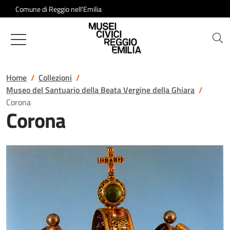
Salta al contenuto
Comune di Reggio nell'Emilia
Musei Civici di Reggio Emilia
Home
Collezioni
Museo del Santuario della Beata Vergine della Ghiara
Corona
Corona