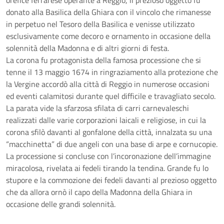
orefice ferrarese operante a Reggio, il prezioso oggetto fu
donato alla Basilica della Ghiara con il vincolo che rimanesse
in perpetuo nel Tesoro della Basilica e venisse utilizzato
esclusivamente come decoro e ornamento in occasione della
solennità della Madonna e di altri giorni di festa.
La corona fu protagonista della famosa processione che si
tenne il 13 maggio 1674 in ringraziamento alla protezione che
la Vergine accordò alla città di Reggio in numerose occasioni
ed eventi calamitosi durante quel difficile e travagliato secolo.
La parata vide la sfarzosa sfilata di carri carnevaleschi
realizzati dalle varie corporazioni laicali e religiose, in cui la
corona sfilò davanti al gonfalone della città, innalzata su una
“macchinetta” di due angeli con una base di arpe e cornucopie.
La processione si concluse con l’incoronazione dell’immagine
miracolosa, rivelata ai fedeli tirando la tendina. Grande fu lo
stupore e la commozione dei fedeli davanti al prezioso oggetto
che da allora ornò il capo della Madonna della Ghiara in
occasione delle grandi solennità.