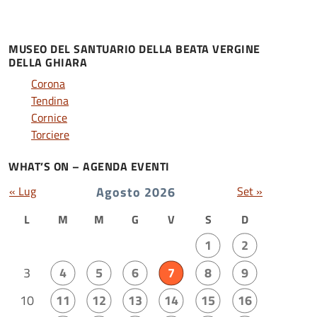
MUSEO DEL SANTUARIO DELLA BEATA VERGINE
DELLA GHIARA
Corona
Tendina
Cornice
Torciere
WHAT’S ON – AGENDA EVENTI
« Lug
Agosto 2026
Set »
L
M
M
G
V
S
D
1
2
3
4
5
6
7
8
9
10
11
12
13
14
15
16