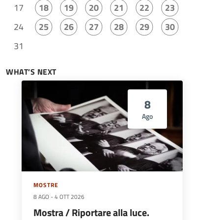
17
18
19
20
21
22
23
24
25
26
27
28
29
30
31
WHAT’S NEXT
8
Ago
MOSTRE
8 AGO
-
4 OTT 2026
Mostra / Riportare alla luce.