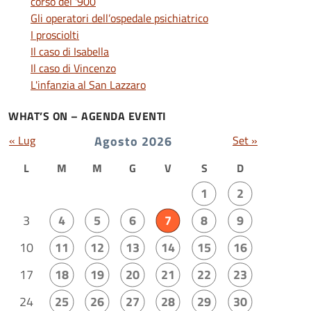
corso del '900
Gli operatori dell’ospedale psichiatrico
I prosciolti
Il caso di Isabella
Il caso di Vincenzo
L'infanzia al San Lazzaro
WHAT’S ON – AGENDA EVENTI
« Lug
Agosto 2026
Set »
L
M
M
G
V
S
D
1
2
3
4
5
6
7
8
9
10
11
12
13
14
15
16
17
18
19
20
21
22
23
24
25
26
27
28
29
30