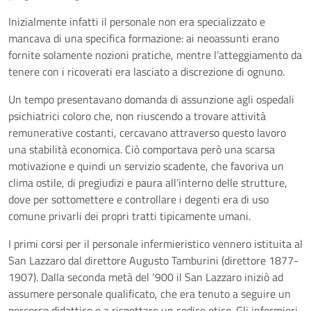
Inizialmente infatti il personale non era specializzato e
mancava di una specifica formazione: ai neoassunti erano
fornite solamente nozioni pratiche, mentre l’atteggiamento da
tenere con i ricoverati era lasciato a discrezione di ognuno.
Un tempo presentavano domanda di assunzione agli ospedali
psichiatrici coloro che, non riuscendo a trovare attività
remunerative costanti, cercavano attraverso questo lavoro
una stabilità economica. Ciò comportava però una scarsa
motivazione e quindi un servizio scadente, che favoriva un
clima ostile, di pregiudizi e paura all’interno delle strutture,
dove per sottomettere e controllare i degenti era di uso
comune privarli dei propri tratti tipicamente umani.
I primi corsi per il personale infermieristico vennero istituita al
San Lazzaro dal direttore Augusto Tamburini (direttore 1877-
1907). Dalla seconda metà del ‘900 il San Lazzaro iniziò ad
assumere personale qualificato, che era tenuto a seguire un
percorso didattico e a rispettare un codice etico. Gli infermieri