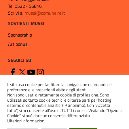
Tel 0522 456816
Scrivi a:
musei@comune.re.it
SOSTIENI I MUSEI
Sponsorship
Art bonus
SEGUICI SU
Il sito usa cookie per facilitare la navigazione ricordando le
preferenze e le precedenti visite degli utenti.
Non sono usati direttamente cookie di profilazione. Sono
utilizzati soltanto cookie tecnici e di terze parti per hosting
esterno di contenuti e analitici (IP anonimo). Con "Accetta
Privacy
tutto", si acconsente all'uso di TUTTI i cookie. Visitando "Opzioni
Cookie" si può dare un consenso differenziato.
Cookie policy
Ulteriori informazioni
Accessibilità