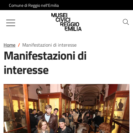
Salta al contenuto
Comune di Reggio nell'Emilia
Musei Civici di Reggio Emilia
Home
Manifestazioni di interesse
Manifestazioni di
interesse