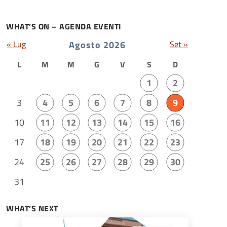
WHAT’S ON – AGENDA EVENTI
« Lug
Agosto 2026
Set »
L
M
M
G
V
S
D
1
2
3
4
5
6
7
8
9
10
11
12
13
14
15
16
17
18
19
20
21
22
23
24
25
26
27
28
29
30
31
WHAT’S NEXT