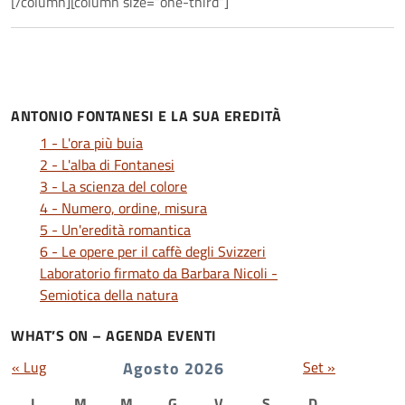
[/column][column size=”one-third”]
ANTONIO FONTANESI E LA SUA EREDITÀ
1 - L'ora più buia
2 - L'alba di Fontanesi
3 - La scienza del colore
4 - Numero, ordine, misura
5 - Un'eredità romantica
6 - Le opere per il caffè degli Svizzeri
Laboratorio firmato da Barbara Nicoli -
Semiotica della natura
WHAT’S ON – AGENDA EVENTI
« Lug
Agosto 2026
Set »
L
M
M
G
V
S
D