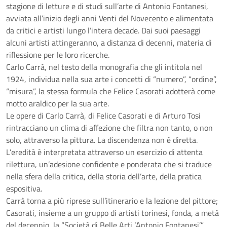
stagione di letture e di studi sull’arte di Antonio Fontanesi,
avviata all’inizio degli anni Venti del Novecento e alimentata
da critici e artisti lungo l’intera decade. Dai suoi paesaggi
alcuni artisti attingeranno, a distanza di decenni, materia di
riflessione per le loro ricerche.
Carlo Carrà, nel testo della monografia che gli intitola nel
1924, individua nella sua arte i concetti di “numero”, “ordine”,
“misura”, la stessa formula che Felice Casorati adotterà come
motto araldico per la sua arte.
Le opere di Carlo Carrà, di Felice Casorati e di Arturo Tosi
rintracciano un clima di affezione che filtra non tanto, o non
solo, attraverso la pittura. La discendenza non è diretta.
L’eredità è interpretata attraverso un esercizio di attenta
rilettura, un’adesione confidente e ponderata che si traduce
nella sfera della critica, della storia dell’arte, della pratica
espositiva.
Carrà torna a più riprese sull’itinerario e la lezione del pittore;
Casorati, insieme a un gruppo di artisti torinesi, fonda, a metà
del decennio, la “Società di Belle Arti ‘Antonio Fontanesi’”.