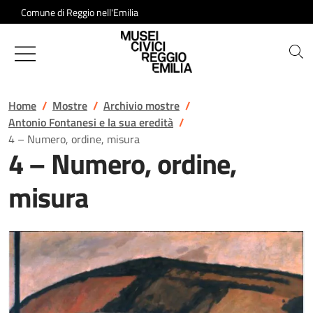
Salta al contenuto
Comune di Reggio nell'Emilia
Musei Civici di Reggio Emilia
Home
Mostre
Archivio mostre
Antonio Fontanesi e la sua eredità
4 – Numero, ordine, misura
4 – Numero, ordine,
misura