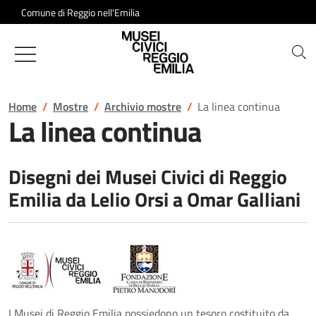
Salta al contenuto
Comune di Reggio nell'Emilia
Musei Civici di Reggio Emilia
Home
Mostre
Archivio mostre
La linea continua
La linea continua
Disegni dei Musei Civici di Reggio
Emilia da Lelio Orsi a Omar Galliani
I Musei di Reggio Emilia possiedono un tesoro costituito da