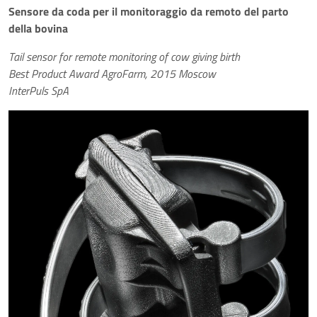
Sensore da coda per il monitoraggio da remoto del parto
della bovina
Tail sensor for remote monitoring of cow giving birth
Best Product Award AgroFarm, 2015 Moscow
InterPuls SpA