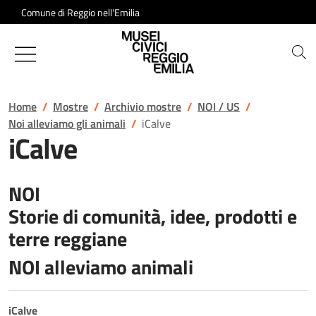
Salta al contenuto
Comune di Reggio nell'Emilia
Musei Civici di Reggio Emilia
Home
Mostre
Archivio mostre
NOI / US
Noi alleviamo gli animali
iCalve
iCalve
NOI
Storie di comunità, idee, prodotti e
terre reggiane
NOI alleviamo animali
iCalve