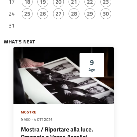
17
18
19
20
21
22
23
24
25
26
27
28
29
30
31
WHAT’S NEXT
9
Ago
MOSTRE
9 AGO
-
4 OTT 2026
Mostra / Riportare alla luce.
Omaggio a Vasco Ascolini