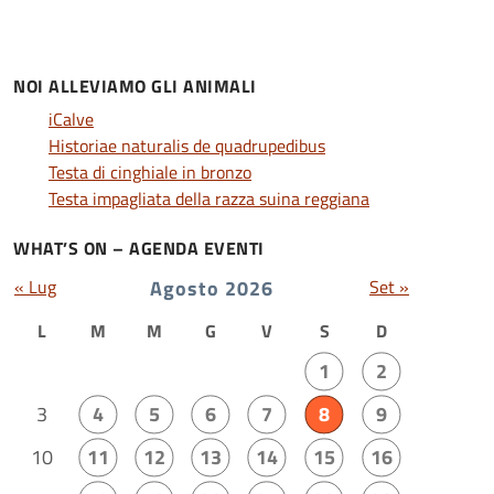
NOI ALLEVIAMO GLI ANIMALI
iCalve
Historiae naturalis de quadrupedibus
Testa di cinghiale in bronzo
Testa impagliata della razza suina reggiana
WHAT’S ON – AGENDA EVENTI
« Lug
Agosto 2026
Set »
L
M
M
G
V
S
D
1
2
3
4
5
6
7
8
9
10
11
12
13
14
15
16