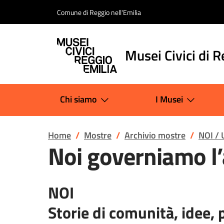
Salta al contenuto
Comune di Reggio nell'Emilia
Musei Civici di R
Chi siamo
I Musei
Home
Mostre
Archivio mostre
NOI / 
Noi governiamo l
NOI
Storie di comunità, idee, 