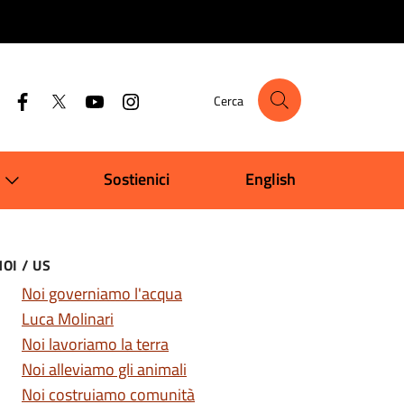
Cerca
Sostienici
English
OI / US
Noi governiamo l'acqua
Luca Molinari
Noi lavoriamo la terra
Noi alleviamo gli animali
Noi costruiamo comunità