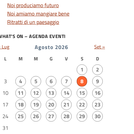
Noi produciamo futuro
Noi amiamo mangiare bene
Ritratti di un paesaggio
WHAT’S ON – AGENDA EVENTI
« Lug
Agosto 2026
Set »
L
M
M
G
V
S
D
1
2
3
4
5
6
7
8
9
10
11
12
13
14
15
16
17
18
19
20
21
22
23
24
25
26
27
28
29
30
31