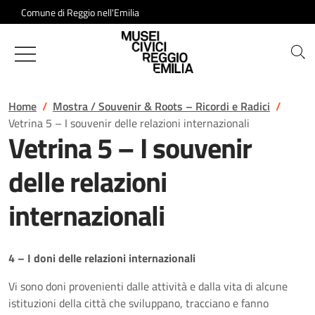
Salta al contenuto
Comune di Reggio nell'Emilia
Musei Civici di Reggio Emilia
Home
Mostra / Souvenir & Roots – Ricordi e Radici
Vetrina 5 – I souvenir delle relazioni internazionali
Vetrina 5 – I souvenir
delle relazioni
internazionali
4 – I doni delle relazioni internazionali
Vi sono doni provenienti dalle attività e dalla vita di alcune
istituzioni della città che sviluppano, tracciano e fanno