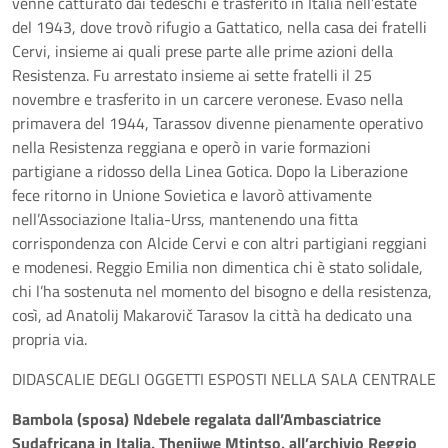
venne catturato dai tedeschi e trasferito in Italia nell’estate
del 1943, dove trovò rifugio a Gattatico, nella casa dei fratelli
Cervi, insieme ai quali prese parte alle prime azioni della
Resistenza. Fu arrestato insieme ai sette fratelli il 25
novembre e trasferito in un carcere veronese. Evaso nella
primavera del 1944, Tarassov divenne pienamente operativo
nella Resistenza reggiana e operò in varie formazioni
partigiane a ridosso della Linea Gotica. Dopo la Liberazione
fece ritorno in Unione Sovietica e lavorò attivamente
nell’Associazione Italia-Urss, mantenendo una fitta
corrispondenza con Alcide Cervi e con altri partigiani reggiani
e modenesi. Reggio Emilia non dimentica chi è stato solidale,
chi l’ha sostenuta nel momento del bisogno e della resistenza,
così, ad Anatolij Makarovič Tarasov la città ha dedicato una
propria via.
DIDASCALIE DEGLI OGGETTI ESPOSTI NELLA SALA CENTRALE
Bambola (sposa) Ndebele regalata dall’Ambasciatrice
Sudafricana in Italia, Thenjiwe Mtintso, all’archivio Reggio