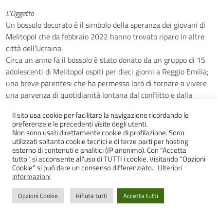
L’Oggetto
Un bossolo decorato è il simbolo della speranza dei giovani di
Melitopol che da febbraio 2022 hanno trovato riparo in altre
città dell’Ucraina.
Circa un anno fa il bossolo è stato donato da un gruppo di 15
adolescenti di Melitopol ospiti per dieci giorni a Reggio Emilia;
una breve parentesi che ha permesso loro di tornare a vivere
una parvenza di quotidianità lontana dal conflitto e dalla
paura, partecipando a diverse e variegate attività.
Il sito usa cookie per facilitare la navigazione ricordando le
Questo dono rappresenta la consapevolezza di giovani che
preferenze e le precedenti visite degli utenti.
vivono le conseguenze di uno stato di guerra ed hanno voluto
Non sono usati direttamente cookie di profilazione. Sono
trasformare un artefatto collegato al conflitto in oggetto
utilizzati soltanto cookie tecnici e di terze parti per hosting
esterno di contenuti e analitici (IP anonimo). Con "Accetta
simbolico, per abbattere l’indifferenza.
tutto", si acconsente all'uso di TUTTI i cookie. Visitando "Opzioni
Cookie" si può dare un consenso differenziato.
Ulteriori
La Storia
informazioni
L’occupazione russa di Melitopol non ha fermato la volontà del
Comune di Reggio Emilia di formalizzare nel settembre 2023
Opzioni Cookie
Rifiuta tutti
Accetta tutti
una dichiarazione di solidarietà e amicizia con la città, grazie