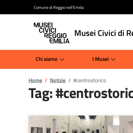
Salta al contenuto
Comune di Reggio nell'Emilia
Musei Civici di R
Chi siamo
I Musei
Home
Notizie
#centrostorico
Tag:
#centrostori