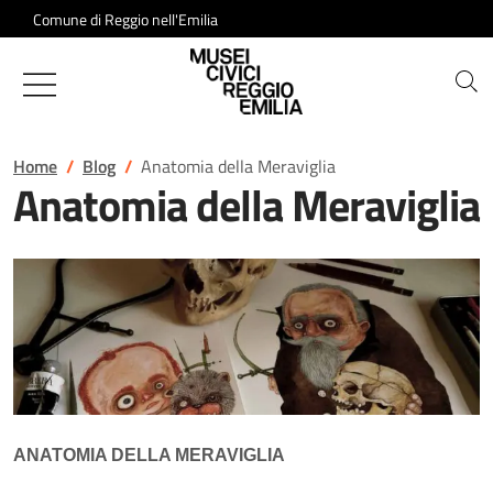
Salta al contenuto
Comune di Reggio nell'Emilia
Musei Civici di Reggio Emilia
Home
Blog
Anatomia della Meraviglia
Anatomia della Meraviglia
ANATOMIA DELLA MERAVIGLIA