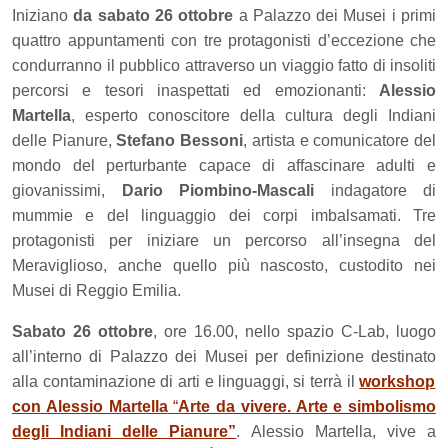
Iniziano
da sabato 26 ottobre
a Palazzo dei Musei i primi
quattro appuntamenti con tre protagonisti d’eccezione che
condurranno il pubblico attraverso un viaggio fatto di insoliti
percorsi e tesori inaspettati ed emozionanti:
Alessio
Martella
, esperto conoscitore della cultura degli Indiani
delle Pianure,
Stefano Bessoni
, artista e comunicatore del
mondo del perturbante capace di affascinare adulti e
giovanissimi,
Dario Piombino-Mascali
indagatore di
mummie e del linguaggio dei corpi imbalsamati. Tre
protagonisti per iniziare un percorso all’insegna del
Meraviglioso, anche quello più nascosto, custodito nei
Musei di Reggio Emilia.
Sabato 26 ottobre
, ore 16.00, nello spazio C-Lab, luogo
all’interno di Palazzo dei Musei per definizione
destinato
alla contaminazione di arti e linguaggi,
si terrà il
w
orkshop
con Alessio Martella
“
Arte da vivere. Arte e simbolismo
degli Indiani delle Pianure”
.
Alessio Martella
, vive a