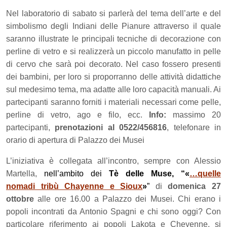
Nel laboratorio di sabato si parlerà del tema dell’arte e del
simbolismo degli Indiani delle Pianure attraverso il quale
saranno illustrate le principali tecniche di decorazione con
perline di vetro e si realizzerà un piccolo manufatto in pelle
di cervo che sarà poi decorato. Nel caso fossero presenti
dei bambini, per loro si proporranno delle attività didattiche
sul medesimo tema, ma adatte alle loro capacità manuali. Ai
partecipanti saranno forniti i materiali necessari come pelle,
perline di vetro, ago e filo, ecc.
Info:
massimo 20
partecipanti,
prenotazioni al 0522/456816
, telefonare in
orario di apertura di Palazzo dei Musei
L’iniziativa è collegata all’incontro, sempre con Alessio
Martell
a,
nell’ambito dei
T
è delle Muse, “«
…quelle
nomadi tribù Chayenne e Sioux
»
”
di
domenica 27
ottobre
alle ore 16.00 a Palazzo dei Musei.
Chi erano i
popoli incontrati da Antonio Spagni e chi sono oggi? Con
particolare riferimento ai popoli Lakota e Cheyenne, si