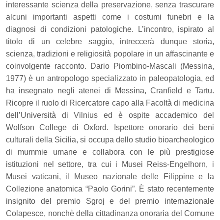
interessante scienza della preservazione, senza trascurare
alcuni importanti aspetti come i costumi funebri e la
diagnosi di condizioni patologiche. L’incontro, ispirato al
titolo di un celebre saggio, intreccerà dunque storia,
scienza, tradizioni e religiosità popolare in un affascinante e
coinvolgente racconto.
Dario Piombino-Mascali (Messina,
1977) è un antropologo specializzato in paleopatologia, ed
ha insegnato negli atenei di Messina, Cranfield e Tartu.
Ricopre il ruolo di Ricercatore capo alla Facoltà di medicina
dell’Università di Vilnius ed è ospite accademico del
Wolfson College di Oxford. Ispettore onorario dei beni
culturali della Sicilia, si occupa dello studio bioarcheologico
di mummie umane e collabora con le più prestigiose
istituzioni nel settore, tra cui i Musei Reiss-Engelhorn, i
Musei vaticani, il Museo nazionale delle Filippine e la
Collezione anatomica “Paolo Gorini”. È stato recentemente
insignito del premio Sgroj e del premio internazionale
Colapesce, nonchè della cittadinanza onoraria del Comune