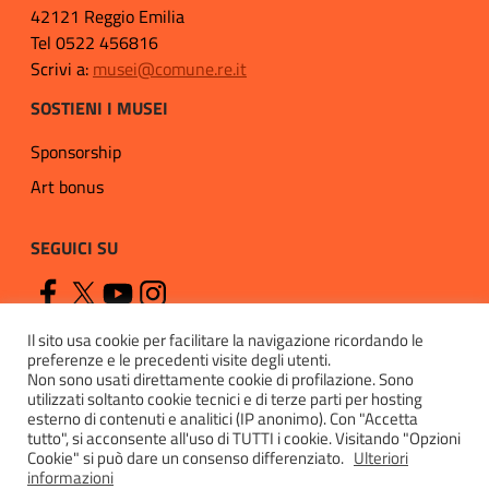
42121 Reggio Emilia
Tel 0522 456816
Scrivi a:
musei@comune.re.it
SOSTIENI I MUSEI
Sponsorship
Art bonus
SEGUICI SU
Il sito usa cookie per facilitare la navigazione ricordando le
preferenze e le precedenti visite degli utenti.
Non sono usati direttamente cookie di profilazione. Sono
utilizzati soltanto cookie tecnici e di terze parti per hosting
esterno di contenuti e analitici (IP anonimo). Con "Accetta
Privacy
tutto", si acconsente all'uso di TUTTI i cookie. Visitando "Opzioni
Cookie" si può dare un consenso differenziato.
Ulteriori
Cookie policy
informazioni