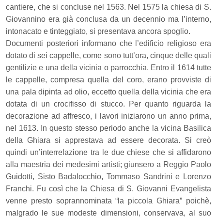
cantiere, che si concluse nel 1563. Nel 1575 la chiesa di S.
Giovannino era già conclusa da un decennio ma l’interno,
intonacato e tinteggiato, si presentava ancora spoglio.
Documenti posteriori informano che l’edificio religioso era
dotato di sei cappelle, come sono tutt’ora, cinque delle quali
gentilizie e una della vicinia o parrocchia. Entro il 1614 tutte
le cappelle, compresa quella del coro, erano provviste di
una pala dipinta ad olio, eccetto quella della vicinia che era
dotata di un crocifisso di stucco. Per quanto riguarda la
decorazione ad affresco, i lavori iniziarono un anno prima,
nel 1613. In questo stesso periodo anche la vicina Basilica
della Ghiara si apprestava ad essere decorata. Si creò
quindi un’interrelazione tra le due chiese che si affidarono
alla maestria dei medesimi artisti; giunsero a Reggio Paolo
Guidotti, Sisto Badalocchio, Tommaso Sandrini e Lorenzo
Franchi. Fu così che la Chiesa di S. Giovanni Evangelista
venne presto soprannominata “la piccola Ghiara” poichè,
malgrado le sue modeste dimensioni, conservava, al suo