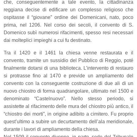
che, conseguentemente a tale evento, la cittadinanza
reggiana decise di edificare un complesso religioso che
ospitasse il “giovane” ordine dei Domenicani, nato, poco
prima, nel 1206. Nel corso dei secoli, il convento di S.
Domenico subì numerosi rifacimenti, spesso resi necessari
dai molteplici impieghi a cui fu destinato.
Tra il 1420 e il 1461 la chiesa venne restaurata e il
convento, tramite un sussidio del Pubblico di Reggio, poté
finalmente dotarsi di una biblioteca. L’intervento di restauro
si protrasse fino al 1470 e previde un ampliamento del
convento con la conseguente costruzione di due ali di un
nuovo chiostro di forma quadrangolare, ultimato nel 1500 e
denominato “Castelnuovo”. Nello stesso periodo, si
assistette al rifacimento delle mura del chiostro più antico, il
“chiostro dei morti”, in origine adibito a cimitero. Fu proprio
quest’ultimo a subire un decurtamento dell’ala meridionale,
durante i lavori di ampliamento della chiesa.
Nel 1509 il convento divenne, in parte, sede del Tribunale