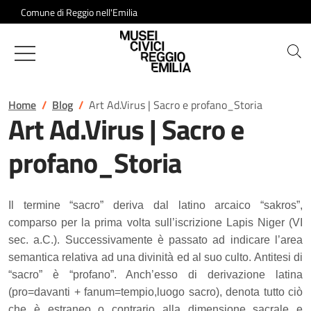
Salta al contenuto
Comune di Reggio nell'Emilia
Musei Civici di Reggio Emilia
Home
Blog
Art Ad.Virus | Sacro e profano_Storia
Art Ad.Virus | Sacro e
profano_Storia
Il termine “sacro” deriva dal latino arcaico “sakros”,
comparso per la prima volta sull’iscrizione Lapis Niger (VI
sec. a.C.). Successivamente è passato ad indicare l’area
semantica relativa ad una divinità ed al suo culto.
Antitesi di
“sacro” è “profano”. Anch’esso di derivazione latina
(pro=davanti + fanum=tempio,luogo sacro), denota tutto ciò
che è estraneo o contrario alla dimensione sacrale e