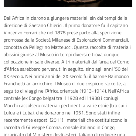
Dall’Africa iniziarono a giungere materiali sin dai tempi della
direzione di Gaetano Chierici. Il primo donatore fu il capitano
Vincenzo Ferrari che nel 1878 prese parte alla spedizione
promossa dalla Società Milanese di Esplorazioni Commerciali,
condotta da Pellegrino Matteucci. Questa raccolta di materiali
abissini giunse al Museo in tempi diversi e trova dunque
collocazione in sale diverse. Altri materiali dall’area del Corno
d’Africa sarebbero pervenuti in seguito, sino agli anni ’50 del
XX secolo. Nei primi anni del XX secolo fu il barone Raimondo
Franchetti ad arricchire il Museo di due cospicue raccolte, a
seguito di viaggi nell’Africa orientale (1913-1914). Nell’Africa
centrale (ex Congo belga) tra il 1928 ed il 1938 i coniugi
Marchi raccolsero materiali pertinenti a varie etnie (tra cui i
Lulua e i Luba), che donarono nel 1951. Sono stati infine
recentemente esposti (2011) i materiali che costituiscono la
raccolta di Giuseppe Corona, console italiano in Congo,
incaricato dal Ministero degli esteri italiano di redigere una