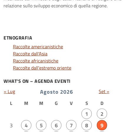
relazione sullo sviluppo economico di quella regione.
ETNOGRAFIA
Raccolte americanistiche
Raccolte dall'Asia
Raccolte africanistiche
Raccolte dall'estremo oriente
WHAT’S ON – AGENDA EVENTI
« Lug
Agosto 2026
Set »
L
M
M
G
V
S
D
1
2
3
4
5
6
7
8
9