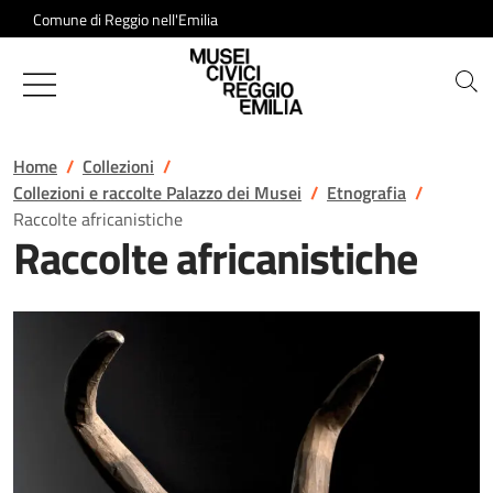
Salta al contenuto
Comune di Reggio nell'Emilia
Musei Civici di Reggio Emilia
Home
Collezioni
Collezioni e raccolte Palazzo dei Musei
Etnografia
Raccolte africanistiche
Raccolte africanistiche