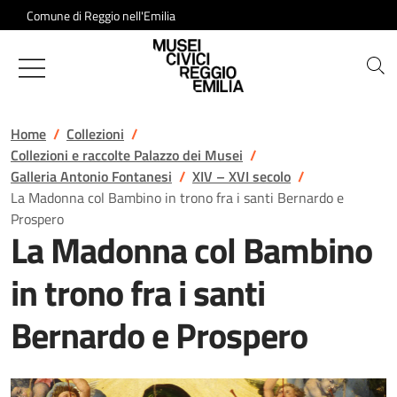
Salta al contenuto
Comune di Reggio nell'Emilia
Musei Civici di Reggio Emilia
Home
Collezioni
Collezioni e raccolte Palazzo dei Musei
Galleria Antonio Fontanesi
XIV – XVI secolo
La Madonna col Bambino in trono fra i santi Bernardo e
Prospero
La Madonna col Bambino
in trono fra i santi
Bernardo e Prospero