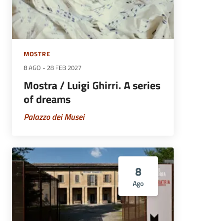
MOSTRE
8 AGO
-
28 FEB 2027
Mostra / Luigi Ghirri. A series
of dreams
Palazzo dei Musei
8
Ago