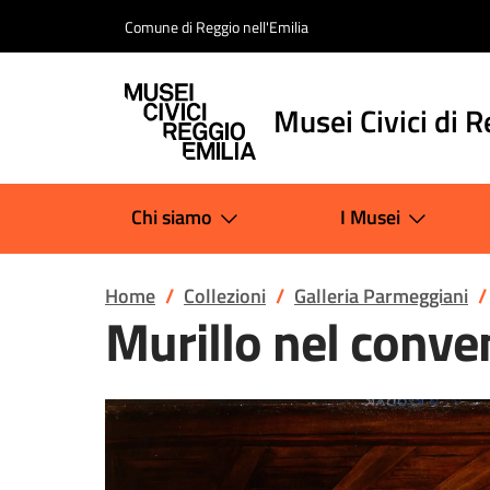
Salta al contenuto
Comune di Reggio nell'Emilia
Musei Civici di R
Chi siamo
I Musei
Home
Collezioni
Galleria Parmeggiani
Murillo nel conve