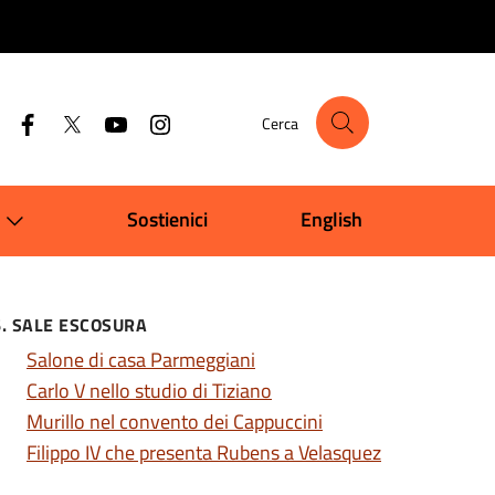
Cerca
Sostienici
English
6. SALE ESCOSURA
Salone di casa Parmeggiani
Carlo V nello studio di Tiziano
Murillo nel convento dei Cappuccini
Filippo IV che presenta Rubens a Velasquez