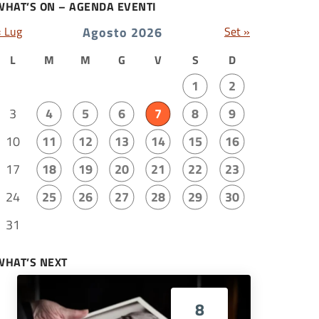
WHAT’S ON – AGENDA EVENTI
« Lug
Agosto 2026
Set »
L
M
M
G
V
S
D
1
2
3
4
5
6
7
8
9
10
11
12
13
14
15
16
17
18
19
20
21
22
23
24
25
26
27
28
29
30
31
WHAT’S NEXT
8