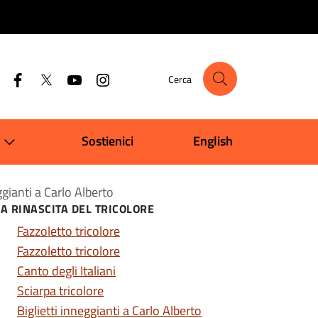
Cerca
Sostienici
English
ggianti a Carlo Alberto
LA RINASCITA DEL TRICOLORE
Fazzoletto tricolore
Fazzoletto tricolore
Canto degli Italiani
Sciarpa tricolore
Biglietti inneggianti a Carlo Alberto