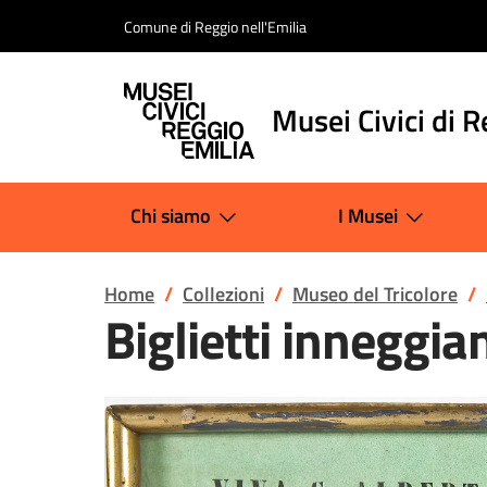
Salta al contenuto
Comune di Reggio nell'Emilia
Musei Civici di R
Chi siamo
I Musei
Home
Collezioni
Museo del Tricolore
Biglietti inneggia