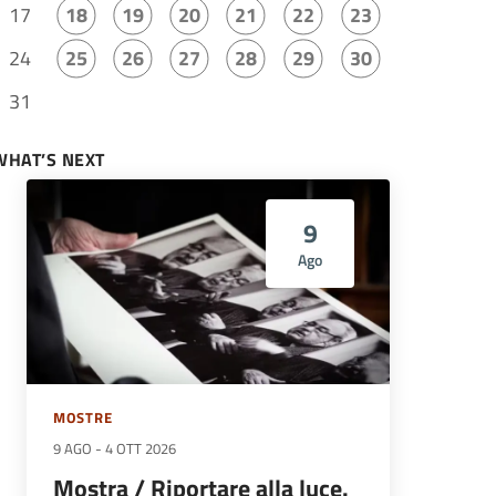
17
18
19
20
21
22
23
24
25
26
27
28
29
30
31
WHAT’S NEXT
9
Ago
MOSTRE
9 AGO
-
4 OTT 2026
Mostra / Riportare alla luce.