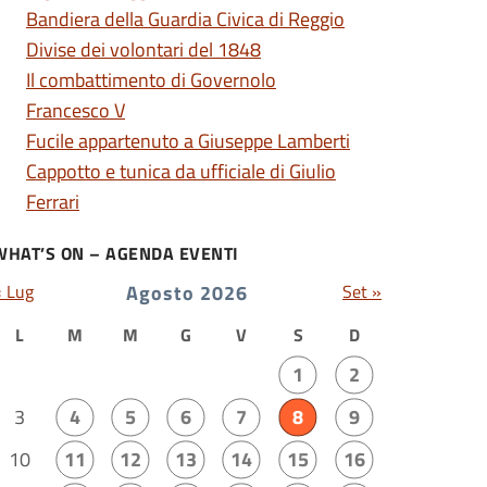
Bandiera della Guardia Civica di Reggio
Divise dei volontari del 1848
Il combattimento di Governolo
Francesco V
Fucile appartenuto a Giuseppe Lamberti
Cappotto e tunica da ufficiale di Giulio
Ferrari
WHAT’S ON – AGENDA EVENTI
« Lug
Agosto 2026
Set »
L
M
M
G
V
S
D
1
2
3
4
5
6
7
8
9
10
11
12
13
14
15
16