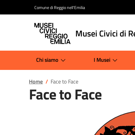
Salta al contenuto
Comune di Reggio nell'Emilia
Musei Civici di R
Chi siamo
I Musei
Home
Face to Face
Face to Face