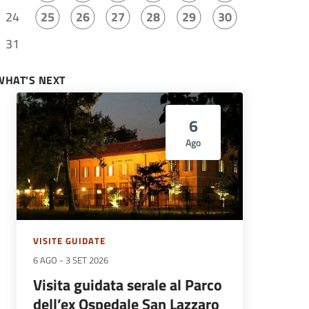
24
25
26
27
28
29
30
31
WHAT’S NEXT
6
Ago
VISITE GUIDATE
6 AGO
-
3 SET 2026
Visita guidata serale al Parco
dell’ex Ospedale San Lazzaro