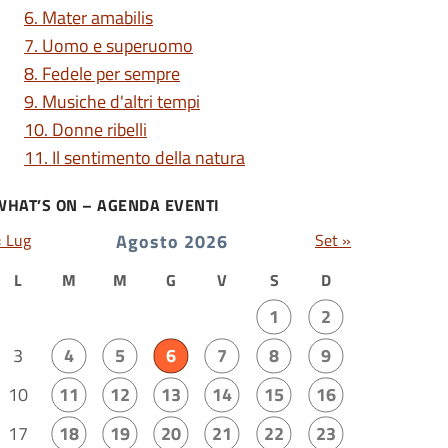
6. Mater amabilis
7. Uomo e superuomo
8. Fedele per sempre
9. Musiche d'altri tempi
10. Donne ribelli
11. Il sentimento della natura
WHAT’S ON – AGENDA EVENTI
« Lug
Agosto 2026
Set »
L
M
M
G
V
S
D
1
2
3
4
5
6
7
8
9
10
11
12
13
14
15
16
17
18
19
20
21
22
23