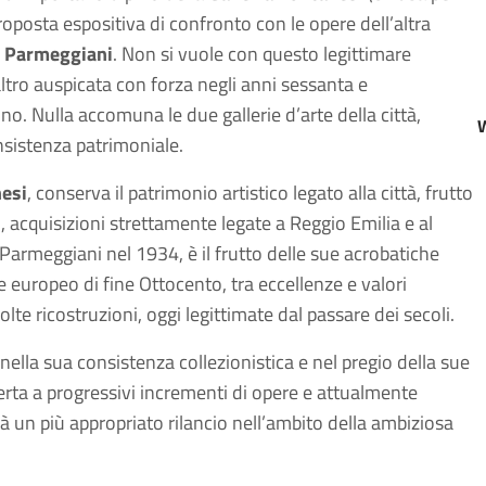
roposta espositiva di confronto con le opere dell’altra
gi Parmeggiani
. Non si vuole con questo legittimare
eraltro auspicata con forza negli anni sessanta e
ino. Nulla accomuna le due gallerie d’arte della città,
onsistenza patrimoniale.
nesi
, conserva il patrimonio artistico legato alla città, frutto
 acquisizioni strettamente legate a Reggio Emilia e al
gi Parmeggiani nel 1934, è il frutto delle sue acrobatiche
 europeo di fine Ottocento, tra eccellenze e valori
lte ricostruzioni, oggi legittimate dal passare dei secoli.
 nella sua consistenza collezionistica e nel pregio della sue
aperta a progressivi incrementi di opere e attualmente
rà un più appropriato rilancio nell’ambito della ambiziosa