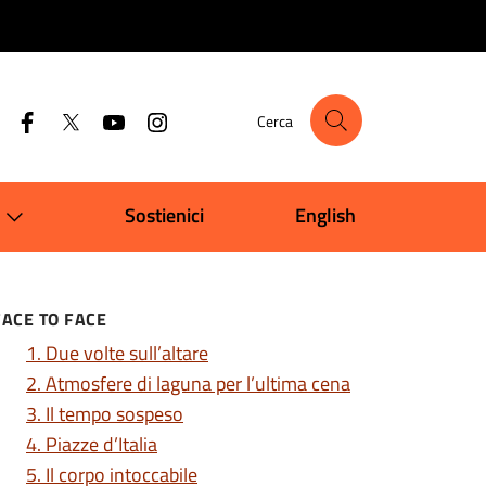
Cerca
Sostienici
English
FACE TO FACE
1. Due volte sull’altare
2. Atmosfere di laguna per l’ultima cena
3. Il tempo sospeso
4. Piazze d’Italia
5. Il corpo intoccabile