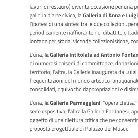
lavori di restauro) diventa occasione per una p
galleria d’arte civica, la
Galleria di Anna e Lui
l’ipotesi di una sintesi tra le due collezioni, p
periodicamente riaffiorante nel dibattito cittad
lontane per storia, vicende collezionistiche, c
L’una,
la Galleria intitolata ad Antonio Fonta
di numerosi episodi di committenze, donazioni,
territorio; l’altra, la Galleria inaugurata da Lui
frequentazioni del mondo artistico-antiquariale
consolidati, equivoche riappropriazioni e disinvo
L’una,
la Galleria Parmeggiani
, “opera chiusa”
sede espositiva, l’altra la Galleria Fontanesi, 
oggetto di una rilettura critica che ne consenti
proposta progettuale di Palazzo dei Musei.