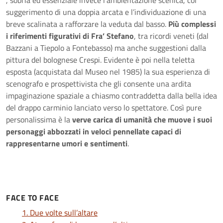
, sobria ed essenziale invece l’ambientazione scenica, col
suggerimento di una doppia arcata e l’individuazione di una
breve scalinata a rafforzare la veduta dal basso.
Più complessi
i riferimenti figurativi di Fra’ Stefano
, tra ricordi veneti (dal
Bazzani a Tiepolo a Fontebasso) ma anche suggestioni dalla
pittura del bolognese Crespi. Evidente è poi nella teletta
esposta (acquistata dal Museo nel 1985) la sua esperienza di
scenografo e prospettivista che gli consente una ardita
impaginazione spaziale a chiasmo contraddetta dalla bella idea
del drappo carminio lanciato verso lo spettatore. Così pure
personalissima è la
verve carica di umanità che muove i suoi
personaggi abbozzati in veloci pennellate capaci di
rappresentarne umori e sentimenti
.
FACE TO FACE
1. Due volte sull’altare