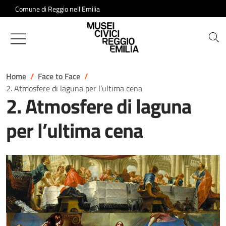
Salta al contenuto
Comune di Reggio nell'Emilia
Musei Civici di Reggio Emilia
Home
Face to Face
2. Atmosfere di laguna per l’ultima cena
2. Atmosfere di laguna
per l’ultima cena