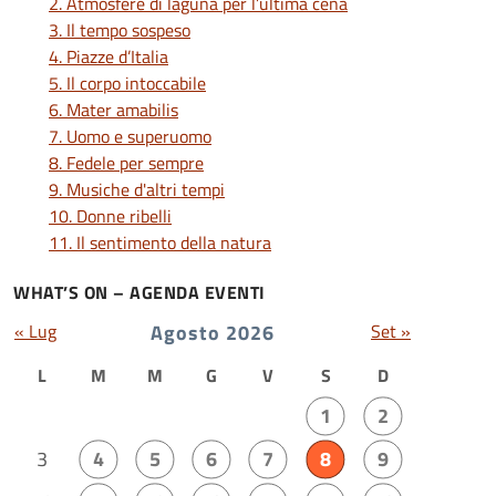
2. Atmosfere di laguna per l’ultima cena
3. Il tempo sospeso
4. Piazze d’Italia
5. Il corpo intoccabile
6. Mater amabilis
7. Uomo e superuomo
8. Fedele per sempre
9. Musiche d'altri tempi
10. Donne ribelli
11. Il sentimento della natura
WHAT’S ON – AGENDA EVENTI
« Lug
Agosto 2026
Set »
L
M
M
G
V
S
D
1
2
3
4
5
6
7
8
9