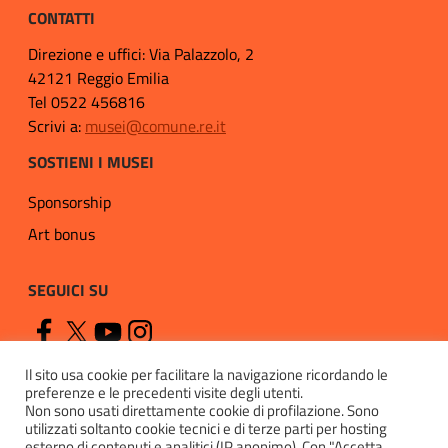
CONTATTI
Direzione e uffici: Via Palazzolo, 2
42121 Reggio Emilia
Tel 0522 456816
Scrivi a:
musei@comune.re.it
SOSTIENI I MUSEI
Sponsorship
Art bonus
SEGUICI SU
Il sito usa cookie per facilitare la navigazione ricordando le
preferenze e le precedenti visite degli utenti.
Non sono usati direttamente cookie di profilazione. Sono
utilizzati soltanto cookie tecnici e di terze parti per hosting
esterno di contenuti e analitici (IP anonimo). Con "Accetta