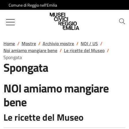
Salta al contenuto
Comune di Reggio nell'Emilia
Musei Civici di Reggio Emilia
Home
Mostre
Archivio mostre
NOI / US
Noi amiamo mangiare bene
Le ricette del Museo
Spongata
Spongata
NOI amiamo mangiare
bene
Le ricette del Museo