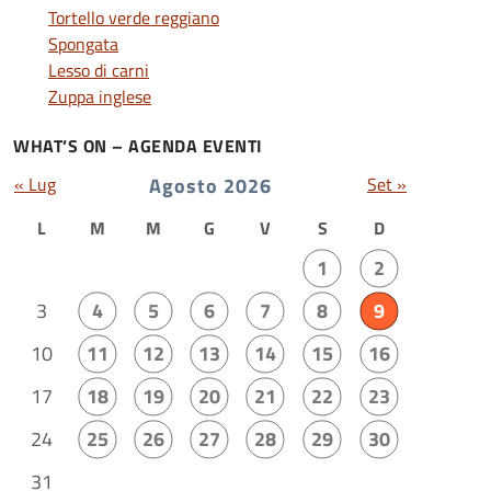
Tortello verde reggiano
Spongata
Lesso di carni
Zuppa inglese
WHAT’S ON – AGENDA EVENTI
« Lug
Agosto 2026
Set »
L
M
M
G
V
S
D
1
2
3
4
5
6
7
8
9
10
11
12
13
14
15
16
17
18
19
20
21
22
23
24
25
26
27
28
29
30
31