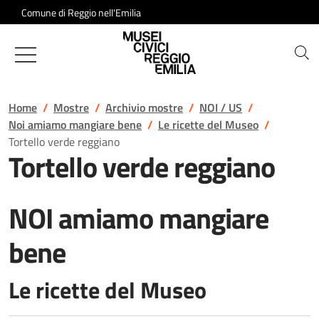
Salta al contenuto
Comune di Reggio nell'Emilia
Musei Civici di Reggio Emilia
Home
Mostre
Archivio mostre
NOI / US
Noi amiamo mangiare bene
Le ricette del Museo
Tortello verde reggiano
Tortello verde reggiano
NOI amiamo mangiare
bene
Le ricette del Museo