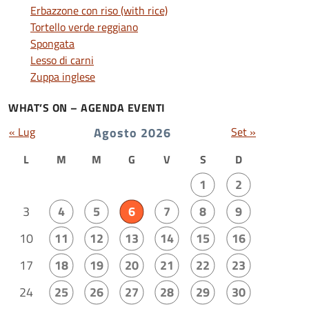
Erbazzone con riso (with rice)
Tortello verde reggiano
Spongata
Lesso di carni
Zuppa inglese
WHAT’S ON – AGENDA EVENTI
« Lug
Agosto 2026
Set »
L
M
M
G
V
S
D
1
2
3
4
5
6
7
8
9
10
11
12
13
14
15
16
17
18
19
20
21
22
23
24
25
26
27
28
29
30