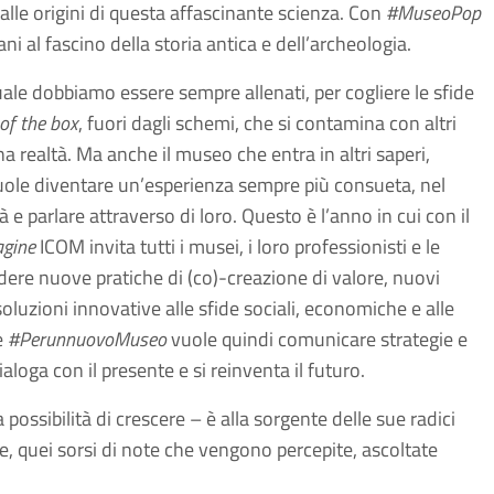
alle origini di questa affascinante scienza. Con
#MuseoPop
i al fascino della storia antica e dell’archeologia.
quale dobbiamo essere sempre allenati, per cogliere le sfide
of the box
, fuori dagli schemi, che si contamina con altri
a realtà. Ma anche il museo che entra in altri saperi,
vuole diventare un’esperienza sempre più consueta, nel
tà e parlare attraverso di loro. Questo è l’anno in cui con il
agine
ICOM invita tutti i musei, i loro professionisti e le
dere nuove pratiche di (co)-creazione di valore, nuovi
 soluzioni innovative alle sfide sociali, economiche e alle
e
#PerunnuovoMuseo
vuole quindi comunicare strategie e
aloga con il presente e si reinventa il futuro.
possibilità di crescere – è alla sorgente delle sue radici
ste, quei sorsi di note che vengono percepite, ascoltate