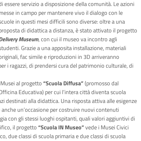
di essere servizio a disposizione della comunità. Le azioni
messe in campo per mantenere vivo il dialogo con le
scuole in questi mesi difficili sono diverse: oltre a una
proposta di didattica a distanza, è stato attivato il progetto
Delivery Museum
, con cui il museo va incontro agli
studenti. Grazie a una apposita installazione, materiali
originali, fac simile e riproduzioni in 3D arriveranno
er i ragazzi, di prendersi cura del patrimonio culturale, di
i Musei al progetto
“Scuola Diffusa”
(promosso dal
fficina Educativa) per cui l’intera città diventa scuola
 destinati alla didattica. Una risposta attiva alle esigenze
e anche un’occasione per costruire nuovi contenuti
a con gli stessi luoghi ospitanti, quali valori aggiuntivi di
fico, il progetto
“Scuola IN Museo”
vede i Musei Civici
co, due classi di scuola primaria e due classi di scuola