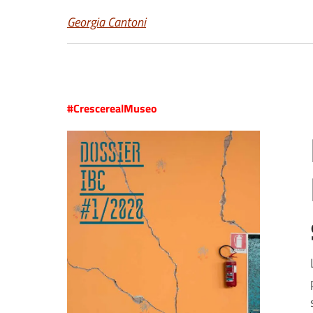
Georgia Cantoni
#CrescerealMuseo