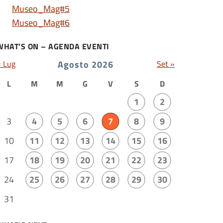
Museo_Mag#5
Museo_Mag#6
WHAT’S ON – AGENDA EVENTI
« Lug
Agosto 2026
Set »
L
M
M
G
V
S
D
1
2
3
4
5
6
7
8
9
10
11
12
13
14
15
16
17
18
19
20
21
22
23
24
25
26
27
28
29
30
31