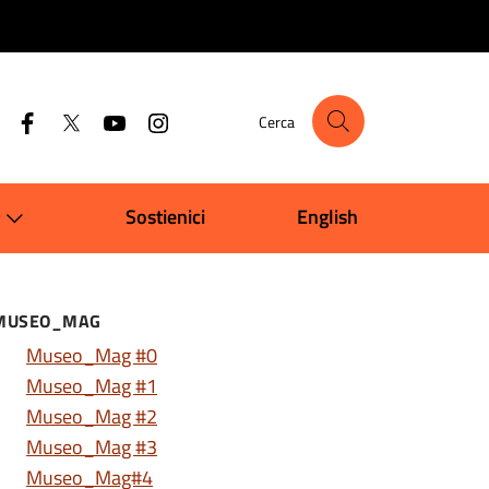
Cerca
Sostienici
English
MUSEO_MAG
Museo_Mag #0
Museo_Mag #1
Museo_Mag #2
Museo_Mag #3
Museo_Mag#4