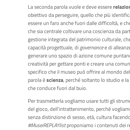
La seconda parola vuole e deve essere
relazio
obiettivo da perseguire, quello che più identifi
essere un faro anche fuori dalle difficoltà, e c
che sia centrale coltivare una coscienza da parte
gestione integrata del patrimonio culturale, che s
capacità progettuale, di
governance
e di allean
generare uno spazio di azione comune puntand
creatività per gettare ponti e creare una comun
specifico che il museo può offrire al mondo del
parola è
scienza
, perché soltanto lo studio e la
che conduce fuori dal buio.
Per trasmetterla vogliamo usare tutti gli strum
del gioco, dell’intrattenimento, perché vogliamo
senza distinzione di sesso, età, cultura facendo
#MuseiREPLAYlist
proponiamo i contenuti dei rec