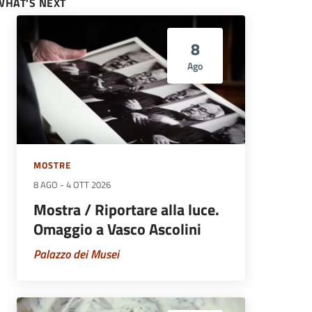
WHAT’S NEXT
8
Ago
MOSTRE
8 AGO
-
4 OTT 2026
Mostra / Riportare alla luce.
Omaggio a Vasco Ascolini
Palazzo dei Musei