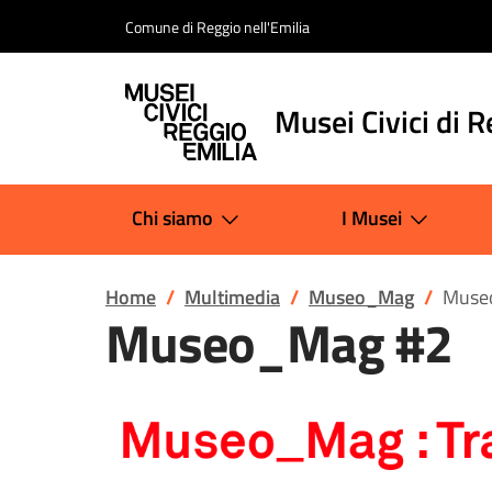
Salta al contenuto
Comune di Reggio nell'Emilia
Musei Civici di R
Chi siamo
I Musei
Home
Multimedia
Museo_Mag
Muse
Museo_Mag #2