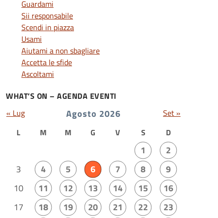
Guardami
Sii responsabile
Scendi in piazza
Usami
Aiutami a non sbagliare
Accetta le sfide
Ascoltami
WHAT’S ON – AGENDA EVENTI
« Lug
Agosto 2026
Set »
L
M
M
G
V
S
D
1
2
3
4
5
6
7
8
9
10
11
12
13
14
15
16
17
18
19
20
21
22
23