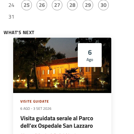
24
25
26
27
28
29
30
31
WHAT’S NEXT
6
Ago
VISITE GUIDATE
6 AGO
-
3 SET 2026
Visita guidata serale al Parco
dell’ex Ospedale San Lazzaro