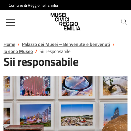
Salta al contenuto
Comune di Reggio nell'Emilia
Musei Civici di Reggio Emilia
Home
Palazzo dei Musei – Benvenute e benvenuti
Io sono Museo
Sii responsabile
Sii responsabile