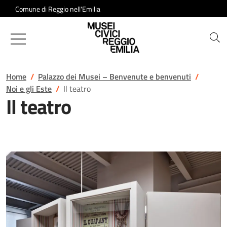
Salta al contenuto
Comune di Reggio nell'Emilia
Musei Civici di Reggio Emilia
Home
Palazzo dei Musei – Benvenute e benvenuti
Noi e gli Este
Il teatro
Il teatro