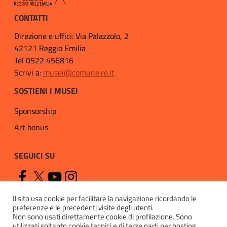
CONTATTI
Direzione e uffici: Via Palazzolo, 2
42121 Reggio Emilia
Tel 0522 456816
Scrivi a:
musei@comune.re.it
SOSTIENI I MUSEI
Sponsorship
Art bonus
SEGUICI SU
Il sito usa cookie per facilitare la navigazione ricordando le
preferenze e le precedenti visite degli utenti.
Non sono usati direttamente cookie di profilazione. Sono
utilizzati soltanto cookie tecnici e di terze parti per hosting