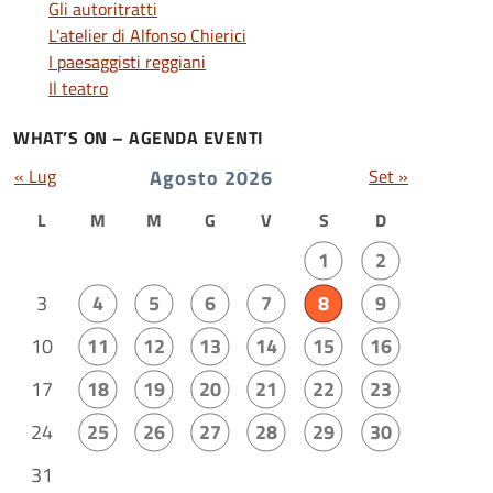
Gli autoritratti
L'atelier di Alfonso Chierici
I paesaggisti reggiani
Il teatro
WHAT’S ON – AGENDA EVENTI
« Lug
Agosto 2026
Set »
L
M
M
G
V
S
D
1
2
3
4
5
6
7
8
9
10
11
12
13
14
15
16
17
18
19
20
21
22
23
24
25
26
27
28
29
30
31