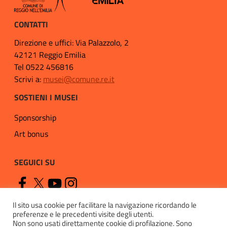
CONTATTI
Direzione e uffici: Via Palazzolo, 2
42121 Reggio Emilia
Tel 0522 456816
Scrivi a:
musei@comune.re.it
SOSTIENI I MUSEI
Sponsorship
Art bonus
SEGUICI SU
Il sito usa cookie per facilitare la navigazione ricordando le
preferenze e le precedenti visite degli utenti.
Non sono usati direttamente cookie di profilazione. Sono