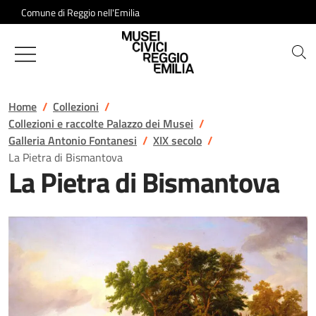
Salta al contenuto
Comune di Reggio nell'Emilia
Musei Civici di Reggio Emilia
Home
Collezioni
Collezioni e raccolte Palazzo dei Musei
Galleria Antonio Fontanesi
XIX secolo
La Pietra di Bismantova
La Pietra di Bismantova