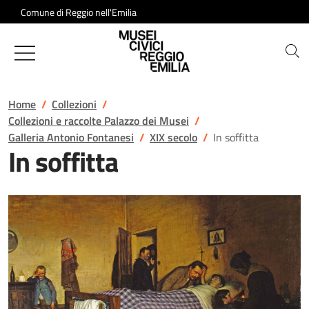
Salta al contenuto
Comune di Reggio nell'Emilia
Musei Civici di Reggio Emilia
Home
Collezioni
Collezioni e raccolte Palazzo dei Musei
Galleria Antonio Fontanesi
XIX secolo
In soffitta
In soffitta