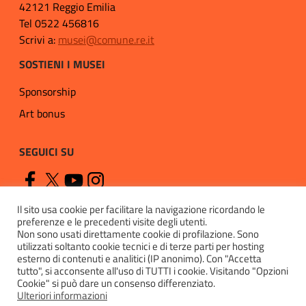
42121 Reggio Emilia
Tel 0522 456816
Scrivi a:
musei@comune.re.it
SOSTIENI I MUSEI
Sponsorship
Art bonus
SEGUICI SU
Il sito usa cookie per facilitare la navigazione ricordando le
preferenze e le precedenti visite degli utenti.
Non sono usati direttamente cookie di profilazione. Sono
utilizzati soltanto cookie tecnici e di terze parti per hosting
esterno di contenuti e analitici (IP anonimo). Con "Accetta
Privacy
tutto", si acconsente all'uso di TUTTI i cookie. Visitando "Opzioni
Cookie" si può dare un consenso differenziato.
Cookie policy
Ulteriori informazioni