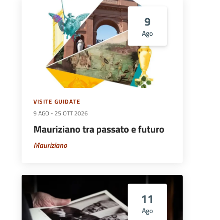
9
Ago
VISITE GUIDATE
9 AGO
-
25 OTT 2026
Mauriziano tra passato e futuro
Mauriziano
11
Ago