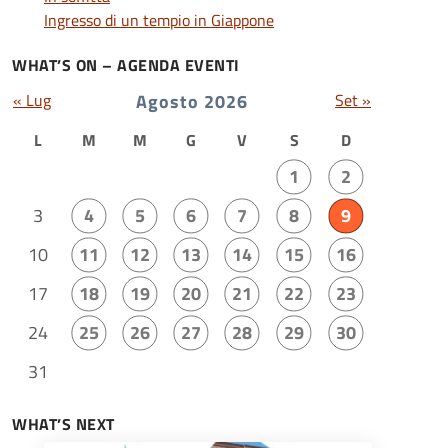
Ingresso di un tempio in Giappone
WHAT’S ON – AGENDA EVENTI
« Lug
Agosto 2026
Set »
L
M
M
G
V
S
D
1
2
3
4
5
6
7
8
9
10
11
12
13
14
15
16
17
18
19
20
21
22
23
24
25
26
27
28
29
30
31
WHAT’S NEXT