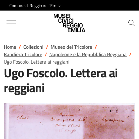
Salta al contenuto
Comune di Reggio nell'Emilia
Musei Civici di Reggio Emilia
Home
Collezioni
Museo del Tricolore
Bandiera Tricolore
Napoleone e la Repubblica Reggiana
Ugo Foscolo. Lettera ai reggiani
Ugo Foscolo. Lettera ai
reggiani