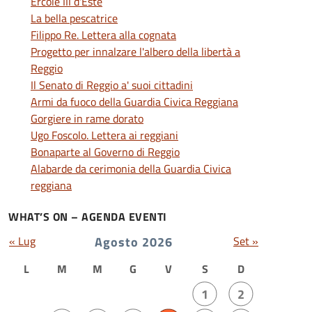
Ercole III d'Este
La bella pescatrice
Filippo Re. Lettera alla cognata
Progetto per innalzare l'albero della libertà a
Reggio
Il Senato di Reggio a' suoi cittadini
Armi da fuoco della Guardia Civica Reggiana
Gorgiere in rame dorato
Ugo Foscolo. Lettera ai reggiani
Bonaparte al Governo di Reggio
Alabarde da cerimonia della Guardia Civica
reggiana
WHAT’S ON – AGENDA EVENTI
« Lug
Agosto 2026
Set »
L
M
M
G
V
S
D
1
2